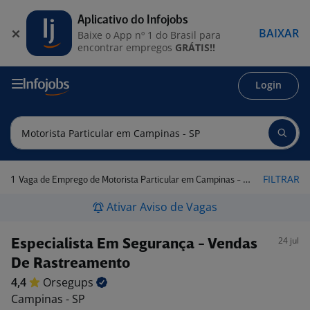
Aplicativo do Infojobs
BAIXAR
Baixe o App nº 1 do Brasil para
encontrar empregos
GRÁTIS!!
Login
1
FILTRAR
Vaga de Emprego de Motorista Particular em Campinas - SP
Ativar Aviso de Vagas
24 jul
Especialista Em Segurança - Vendas
De Rastreamento
4,4
Orsegups
Campinas - SP