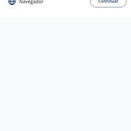
Navegador
Continuar
Para Candidatos
Acesse o site de empregos líder e se candidate a
vagas adequadas ao seu perfil de forma fácil e
rápida.