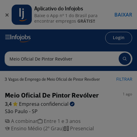
Aplicativo do Infojobs
BAIXAR
Baixe o App nº 1 do Brasil para
encontrar empregos
GRÁTIS!!
Login
3
FILTRAR
Vagas de Emprego de Meio Oficial de Pintor Revólver
1 ago
Meio Oficial De Pintor Revólver
3,4
Empresa
confidencial
São Paulo - SP
A combinar
Entre 1 e 3 anos
Ensino Médio (2º Grau)
Presencial