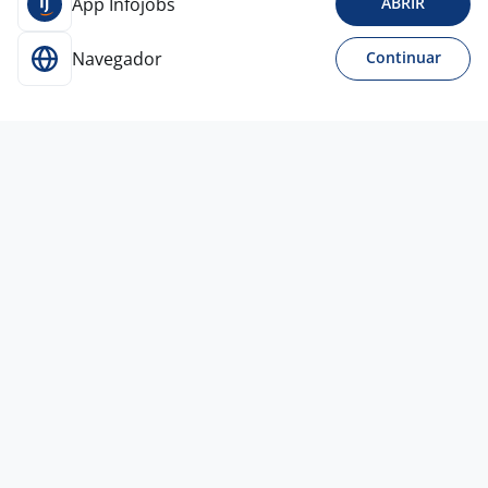
App Infojobs
ABRIR
Navegador
Continuar
Para Candidatos
Acesse o site de empregos líder e se candidate a
vagas adequadas ao seu perfil de forma fácil e
rápida.