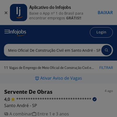
Aplicativo do Infojobs
BAIXAR
Baixe o App nº 1 do Brasil para
encontrar empregos
GRÁTIS!!
Login
11
FILTRAR
Vagas de Emprego de Meio Oficial de Construção Civil em Santo André - SP
Ativar Aviso de Vagas
4 ago
Servente De Obras
4,0
********************************
Santo André - SP
A combinar
Entre 1 e 3 anos