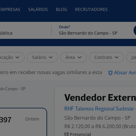
 EMPRESAS
SALÁRIOS
BLOG
RECRUTADORES
Onde?
icação
Salário
Área
Contrato
Jo
eiro em receber novas vagas similares a esta
Ativar Av
 do Campo - SP
Vendedor Externo
RHF Talentos Regional Sudeste
São Bernardo do Campo - SP
Ontem
1397
R$ 2.120,00 a R$ 6.200,00 (Brut
Presencial