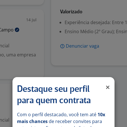
Valorizado
14 jul
Experiência desejada: Entre 1
Campo
Ensino Médio (2º Grau); Ensi
ncial
Denunciar vaga
po, uma empresa
Destaque seu perfil
13 jul
para quem contrata
Com o perfil destacado, você tem até
10x
ncial
mais chances
de receber convites para