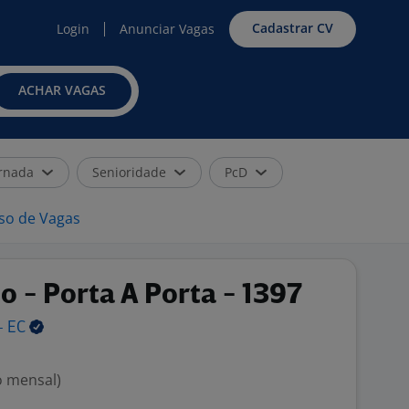
Cadastrar CV
Login
Anunciar Vagas
ACHAR VAGAS
rnada
Senioridade
PcD
iso de Vagas
 - Porta A Porta - 1397
 -
EC
o mensal)