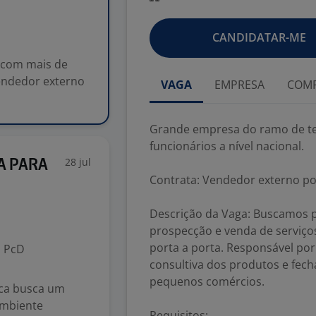
CANDIDATAR-ME
 com mais de
Vendedor externo
VAGA
EMPRESA
COMP
Grande empresa do ramo de t
funcionários a nível nacional.
28 jul
VA PARA
Contrata: Vendedor externo po
Descrição da Vaga: Buscamos p
prospecção e venda de serviços
porta a porta. Responsável por
PcD
consultiva dos produtos e fec
pequenos comércios.
ca busca um
ambiente
Requisitos: