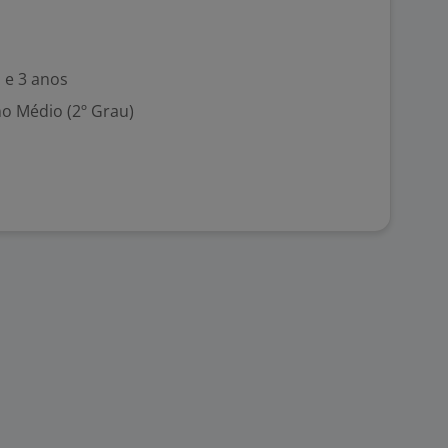
 e 3 anos
no Médio (2º Grau)