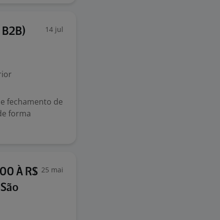
14 jul
s B2B)
ior
 e fechamento de
de forma
25 mai
,00 À R$
 São