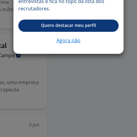
entrevistas e fica no topo da lista dos
time
recrutadores.
a milhões de
Quero destacar meu perfil
Agora não
29 mai
tal
Campo
po, uma empresa
erapeuta
3 jun