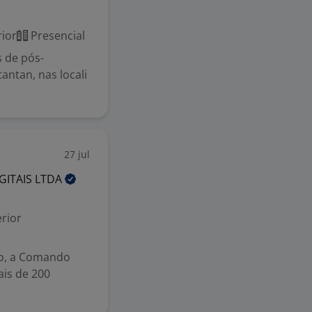
ior
Presencial
s de pós-
antan, nas locali
27 jul
GITAIS
LTDA
rior
ho, a Comando
ais de 200