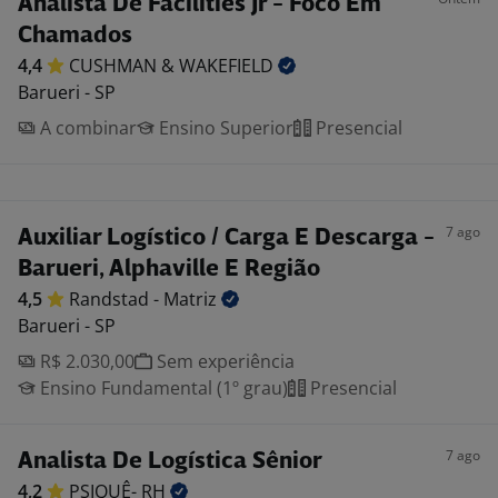
Analista De Facilities Jr - Foco Em
Chamados
4,4
CUSHMAN &
WAKEFIELD
Barueri - SP
A combinar
Ensino Superior
Presencial
7 ago
Auxiliar Logístico / Carga E Descarga -
Barueri, Alphaville E Região
4,5
Randstad -
Matriz
Barueri - SP
R$ 2.030,00
Sem experiência
Ensino Fundamental (1º grau)
Presencial
7 ago
Analista De Logística Sênior
4,2
PSIQUÊ-
RH