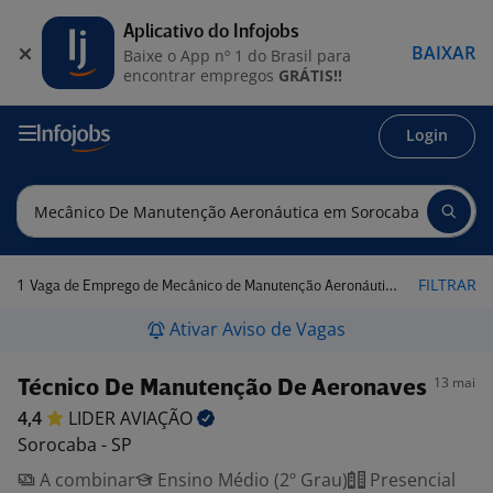
Aplicativo do Infojobs
BAIXAR
Baixe o App nº 1 do Brasil para
encontrar empregos
GRÁTIS!!
Login
1
FILTRAR
Vaga de Emprego de Mecânico de Manutenção Aeronáutica em Sorocaba - SP
Ativar Aviso de Vagas
13 mai
Técnico De Manutenção De Aeronaves
4,4
LIDER
AVIAÇÃO
Sorocaba - SP
A combinar
Ensino Médio (2º Grau)
Presencial