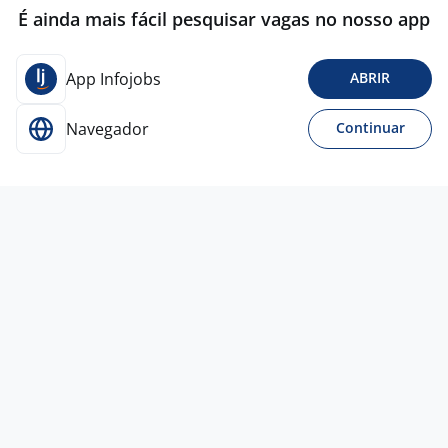
É ainda mais fácil pesquisar vagas no nosso app
App Infojobs
ABRIR
Navegador
Continuar
Para Candidatos
Acesse o site de empregos líder e se candidate a
vagas adequadas ao seu perfil de forma fácil e
rápida.