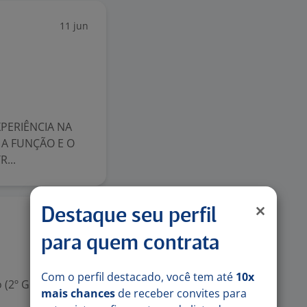
11 jun
PERIÊNCIA NA
 A FUNÇÃO E O
...
Destaque seu perfil
2 jun
para quem contrata
Com o perfil destacado, você tem até
10x
 (2º Grau)
mais chances
de receber convites para