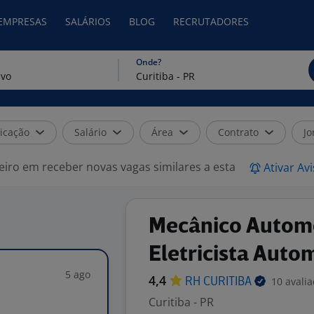
 EMPRESAS
SALÁRIOS
BLOG
RECRUTADORES
Onde?
icação
Salário
Área
Contrato
Jo
eiro em receber novas vagas similares a esta
Ativar Av
Mecânico Automo
Eletricista Auto
5 ago
4,4
10 avali
RH
CURITIBA
Curitiba - PR