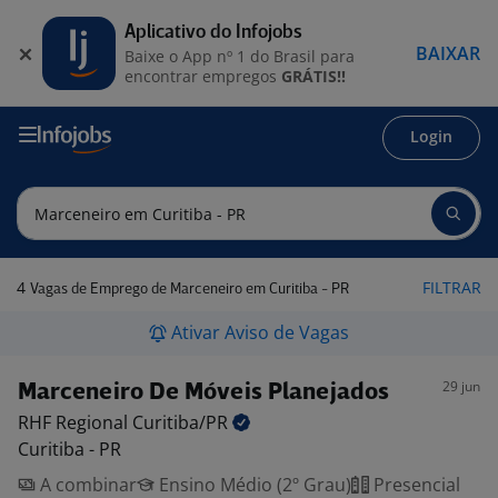
Aplicativo do Infojobs
BAIXAR
Baixe o App nº 1 do Brasil para
encontrar empregos
GRÁTIS!!
Login
4
FILTRAR
Vagas de Emprego de Marceneiro em Curitiba - PR
Ativar Aviso de Vagas
29 jun
Marceneiro De Móveis Planejados
RHF Regional
Curitiba/PR
Curitiba - PR
A combinar
Ensino Médio (2º Grau)
Presencial