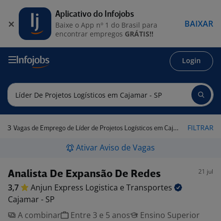
Aplicativo do Infojobs
BAIXAR
Baixe o App nº 1 do Brasil para
encontrar empregos
GRÁTIS!!
Login
3
FILTRAR
Vagas de Emprego de Líder de Projetos Logísticos em Cajamar - SP
Ativar Aviso de Vagas
21 jul
Analista De Expansão De Redes
3,7
Anjun Express Logistica e
Transportes
Cajamar - SP
A combinar
Entre 3 e 5 anos
Ensino Superior