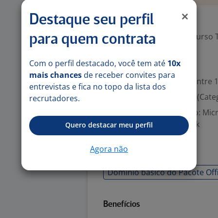
Destaque seu perfil
Exigências
Escolaridade Mínima: Curso 
para quem contrata
Com o perfil destacado, você tem até
10x
Valorizado
mais chances
de receber convites para
Experiência desejada: Entre 1
entrevistas e fica no topo da lista dos
Habilitação para dirigir (Cate
recrutadores.
Aplicações de Escritório: Mi
Excel, Microsoft Outlook
Quero destacar meu perfil
Agora não
Habilidades
Domínio básico do Pacote Off
Benefícios