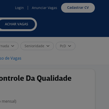
Cadastrar CV
Login
Anunciar Vagas
ACHAR VAGAS
rnada
Senioridade
PcD
iso de Vagas
Controle Da Qualidade
o mensal)