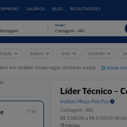
 EMPRESAS
SALÁRIOS
BLOG
RECRUTADORES
Onde?
icação
Salário
Área
Contrato
Jo
eiro em receber novas vagas similares a esta
Ativar Av
 MG
Líder Técnico - 
Instituto Minas Pela
Paz
Contagem - MG
17 jul
de
R$ 3.500,00 a R$ 4.550,00 (Brut
Híbrido