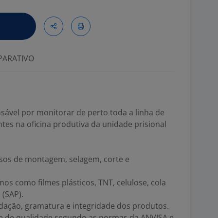
ARATIVO
sável por monitorar de perto toda a linha de
tes na oficina produtiva da unidade prisional
sos de montagem, selagem, corte e
os como filmes plásticos, TNT, celulose, cola
 (SAP).
edação, gramatura e integridade dos produtos.
le de qualidade segundo as normas da ANVISA e