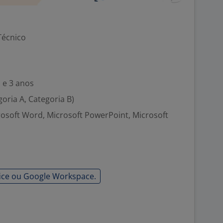
Técnico
 e 3 anos
goria A, Categoria B)
crosoft Word, Microsoft PowerPoint, Microsoft
ice ou Google Workspace.