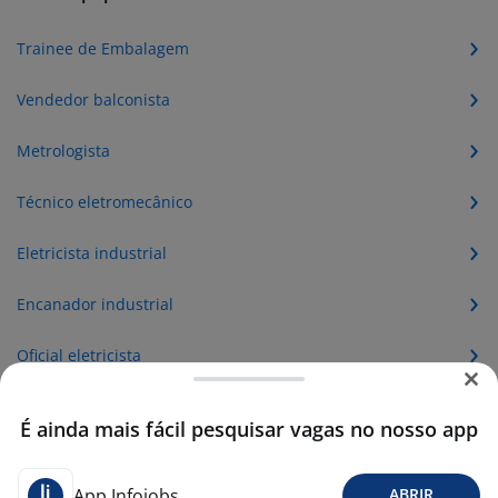
Trainee de Embalagem
Vendedor balconista
Metrologista
Técnico eletromecânico
Eletricista industrial
Encanador industrial
Oficial eletricista
Balconista de lanchonete
É ainda mais fácil pesquisar vagas no nosso app
Linha de produção
App Infojobs
ABRIR