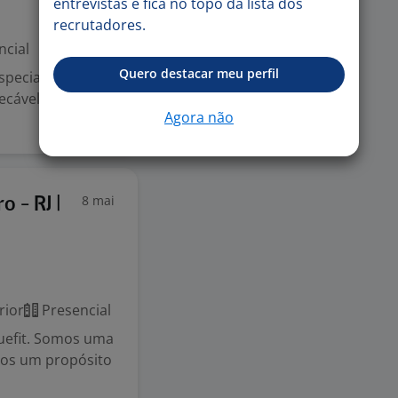
entrevistas e fica no topo da lista dos
recrutadores.
ncial
Quero destacar meu perfil
pecialista em
pecável e uma
Agora não
8 mai
o - RJ |
rior
Presencial
luefit. Somos uma
mos um propósito