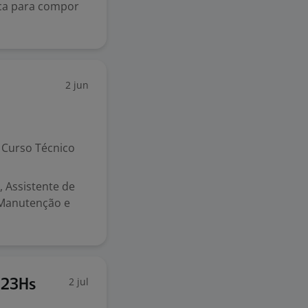
ica para compor
2 jun
Curso Técnico
 Assistente de
 Manutenção e
2 jul
 23Hs