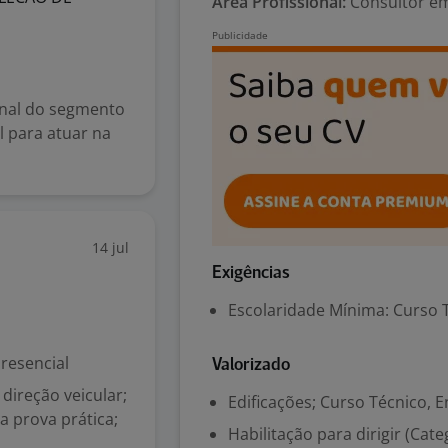
Área Profissional:
Consultor em
onal do segmento
l para atuar na
14 jul
Exigências
Escolaridade Mínima: Curso 
resencial
Valorizado
 direção veicular;
Edificações; Curso Técnico, E
 prova prática;
Habilitação para dirigir (Cate