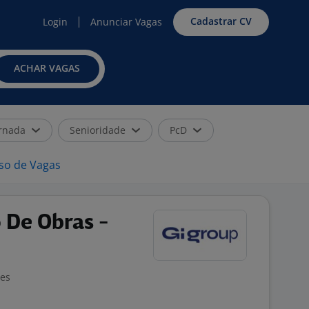
Cadastrar CV
Login
Anunciar Vagas
ACHAR VAGAS
rnada
Senioridade
PcD
iso de Vagas
o De Obras -
J
ões