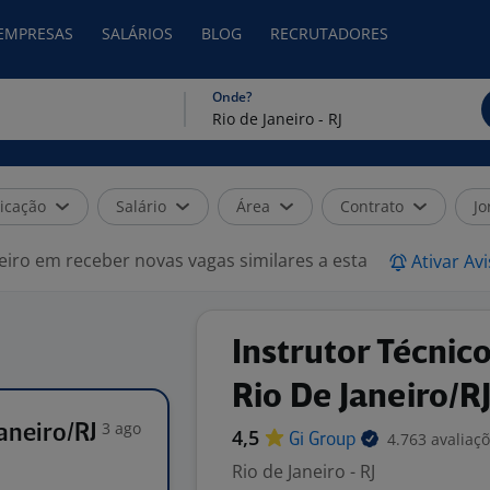
 EMPRESAS
SALÁRIOS
BLOG
RECRUTADORES
Onde?
icação
Salário
Área
Contrato
Jo
eiro em receber novas vagas similares a esta
Ativar Av
Instrutor Técnic
Rio De Janeiro/R
3 ago
aneiro/RJ
4,5
4.763 avaliaç
Gi
Group
Rio de Janeiro - RJ