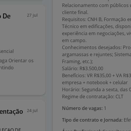
Relacionamento com públicos di
cliente final.
27 jul
o De
Requisitos: CNH B, Formação e
Técnico em edificações, dispon
experiência em negociações, v
em campo.
Conhecimentos desejados: Pro
encial
argamassas e rejuntes; Sistemas
aga Orientar os
Framing, etc.);
antindo
Salário: R$3.500,00
Benefícios: VR R$35,00 + VA R$
empresa + notebook + celular
Horário: Segunda a sexta, das 
Regime de contratação: CLT
Número de vagas:
1
24 jul
mentação
Tipo de contrato e Jornada:
Efe
LECAO DE