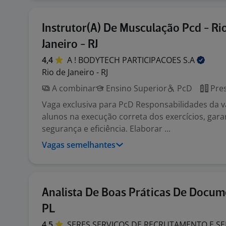
Instrutor(A) De Musculação Pcd - Ri
Janeiro - RJ
4,4
A ! BODYTECH PARTICIPACOES
S.A
Rio de Janeiro - RJ
A combinar
Ensino Superior
PcD
Pres
Vaga exclusiva para PcD Responsabilidades da v
alunos na execução correta dos exercícios, gar
segurança e eficiência. Elaborar ...
Vagas semelhantes
Analista De Boas Práticas De Docu
PL
4,5
SERES SERVICOS DE RECRUTAMENTO E SE