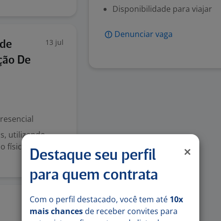
Disponibilidade para viajar
Denunciar vaga
13 jul
ade
ação De
resencial
s, utilizando
física; Instruir
Destaque seu perfil
para quem contrata
Com o perfil destacado, você tem até
10x
22 jun
mais chances
de receber convites para