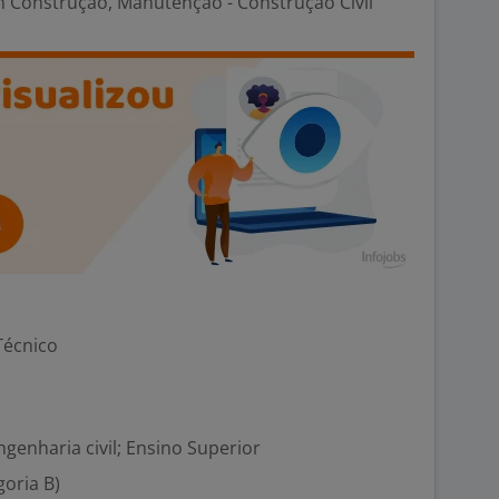
 Construção, Manutenção - Construção Civil
Técnico
ngenharia civil; Ensino Superior
goria B)