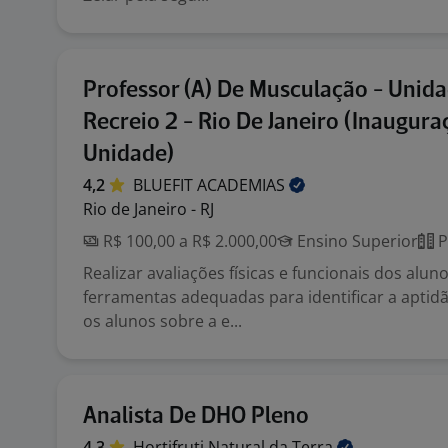
Professor (A) De Musculação - Unid
Recreio 2 - Rio De Janeiro (Inaugur
Unidade)
4,2
BLUEFIT
ACADEMIAS
Rio de Janeiro - RJ
R$ 100,00 a R$ 2.000,00
Ensino Superior
P
Realizar avaliações físicas e funcionais dos aluno
ferramentas adequadas para identificar a aptidão 
os alunos sobre a e...
Analista De DHO Pleno
4,3
Hortifruti Natural da
Terra