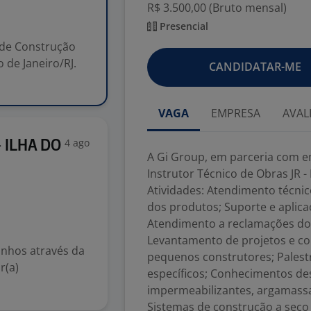
R$ 3.500,00 (Bruto mensal)
Presencial
 de Construção
o de Janeiro/RJ.
CANDIDATAR-ME
VAGA
EMPRESA
AVAL
4 ago
 ILHA DO
A Gi Group, em parceria com e
Instrutor Técnico de Obras JR - 
Atividades: Atendimento técnic
dos produtos; Suporte e aplica
Atendimento a reclamações do 
Levantamento de projetos e co
onhos através da
pequenos construtores; Palestr
r(a)
específicos; Conhecimentos de
impermeabilizantes, argamassa
Sistemas de construção a seco (D