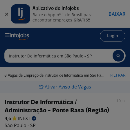
Aplicativo do Infojobs
BAIXAR
Baixe o App nº 1 do Brasil para
encontrar empregos
GRÁTIS!!
Login
8
FILTRAR
Vagas de Emprego de Instrutor de Informática em São Paulo - SP
Ativar Aviso de Vagas
10 jul
Instrutor De Informática /
Administração - Ponte Rasa (Região)
4,6
INEXT
São Paulo - SP