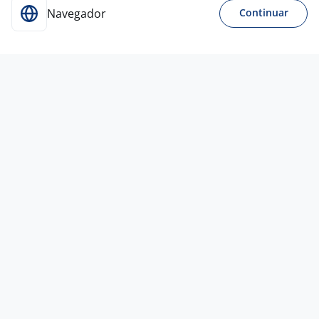
Navegador
Continuar
Para Candidatos
Acesse o site de empregos líder e se candidate a
vagas adequadas ao seu perfil de forma fácil e
rápida.