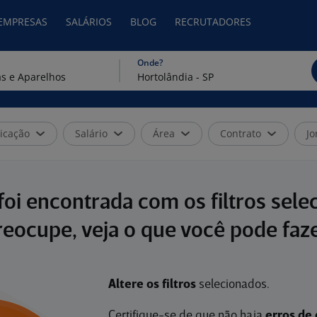
 EMPRESAS
SALÁRIOS
BLOG
RECRUTADORES
Onde?
icação
Salário
Área
Contrato
Jo
oi encontrada com os filtros sele
reocupe, veja o que você pode faze
Altere os filtros
selecionados.
Certifique-se de que não haja
erros de 