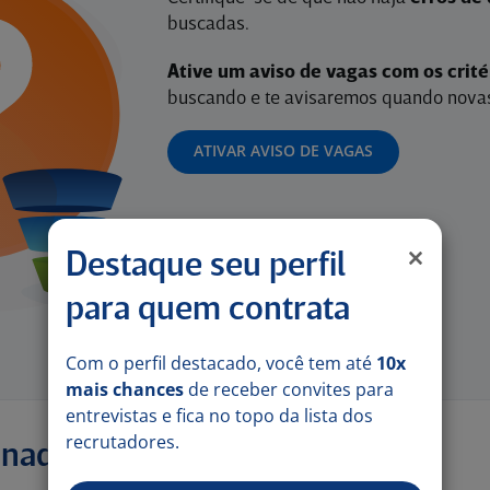
buscadas.
Ative um aviso de vagas com os crit
buscando e te avisaremos quando novas
ATIVAR AVISO DE VAGAS
Destaque seu perfil
para quem contrata
Com o perfil destacado, você tem até
10x
mais chances
de receber convites para
entrevistas e fica no topo da lista dos
recrutadores.
onadas