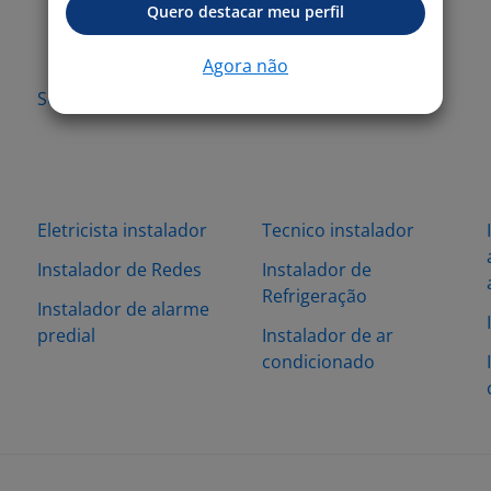
Quero destacar meu perfil
Agora não
Sorocaba - SP
Eletricista instalador
Tecnico instalador
Instalador de Redes
Instalador de
Refrigeração
Instalador de alarme
predial
Instalador de ar
condicionado