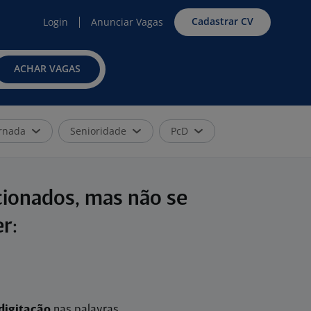
Cadastrar CV
Login
Anunciar Vagas
ACHAR VAGAS
rnada
Senioridade
PcD
cionados, mas não se
r:
digitação
nas palavras