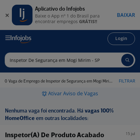
Aplicativo do Infojobs
BAIXAR
Baixe o App nº 1 do Brasil para
encontrar empregos
GRÁTIS!!
Login
0
FILTRAR
Vaga de Emprego de Inspetor de Segurança em Mogi Mirim - SP
Ativar Aviso de Vagas
Nenhuma vaga foi encontrada. Há
vagas 100%
HomeOffice
em outras localidades:
15 jul
Inspetor(A) De Produto Acabado