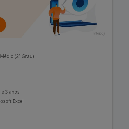
 Médio (2º Grau)
 e 3 anos
rosoft Excel