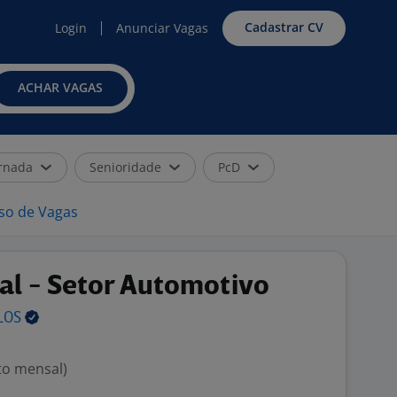
Cadastrar CV
Login
Anunciar Vagas
ACHAR VAGAS
rnada
Senioridade
PcD
iso de Vagas
al - Setor Automotivo
LOS
to mensal)