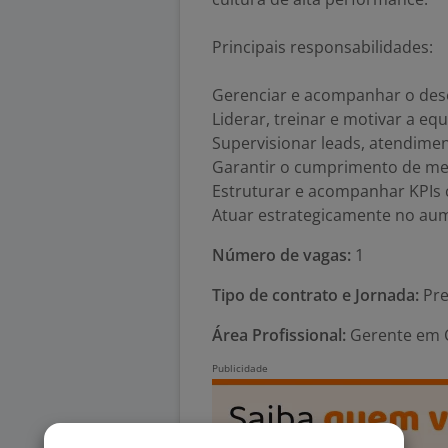
Principais responsabilidades:
Gerenciar e acompanhar o dese
Liderar, treinar e motivar a eq
Supervisionar leads, atendimen
Garantir o cumprimento de met
Estruturar e acompanhar KPIs 
Atuar estrategicamente no aume
Número de vagas:
1
Tipo de contrato e Jornada:
Pre
Área Profissional:
Gerente em C