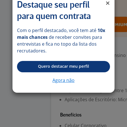
Destaque seu perfil
para quem contrata
Com o perfil destacado, você tem até
10x
mais chances
de receber convites para
entrevistas e fica no topo da lista dos
Exigências
recrutadores.
Escolaridade Mínima: Ensino
Português (Avançado)
Quero destacar meu perfil
Agora não
Valorizado
Experiência desejada: Entre 1
Aplicações de Escritório: Mic
Benefícios
Celular Corporativo