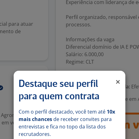
Experiência com liderança de e
Perfil organizado, responsável
ial para atuar
processos.
imento de
Informações da vaga
Diferencial domínio de IA E PO
Salário: 6.000,00
Regime: CLT
Número de vagas:
1
21 mai
Destaque seu perfil
Tipo de contrato e Jornada:
Efe
para quem contrata
Área Profissional:
Gerente em A
Com o perfil destacado, você tem até
10x
, Agronomia,
mais chances
de receber convites para
ia em vendas
entrevistas e fica no topo da lista dos
recrutadores.