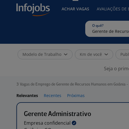
ACHAR VAGAS
AVALIAÇÕES DE
O quê?
Modelo de Trabalho
Km de você
Publ
Seja o prim
3
Vagas de Emprego de Gerente de Recursos Humanos em Goiânia -
Relevantes
Recentes
Próximas
Gerente Administrativo
Empresa
confidencial