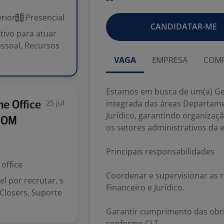
rior
Presencial
CANDIDATAR-ME
ivo para atuar
ssoal, Recursos
VAGA
EMPRESA
COMP
Estamos em busca de um(a) Ger
25 jul
integrada das áreas Departame
e Office
Jurídico, garantindo organizaç
EFOM
os setores administrativos da
Principais responsabilidades
office
Coordenar e supervisionar as 
l por recrutar, s
Financeiro e Jurídico.
, Closers, Suporte
Garantir cumprimento das obrig
conforme CLT.