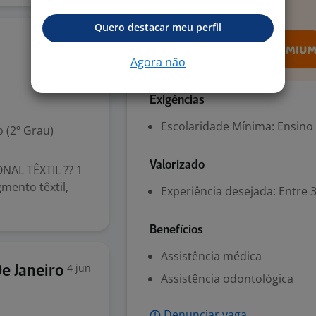
Quero destacar meu perfil
5 jun
Agora não
Exigências
Escolaridade Mínima: Ensino
 (2º Grau)
Valorizado
AL TÊXTIL ?? 1
mento têxtil,
Experiência desejada: Entre 3
Benefícios
Assistência médica
4 jun
e Janeiro
Assistência odontológica
Denunciar vaga