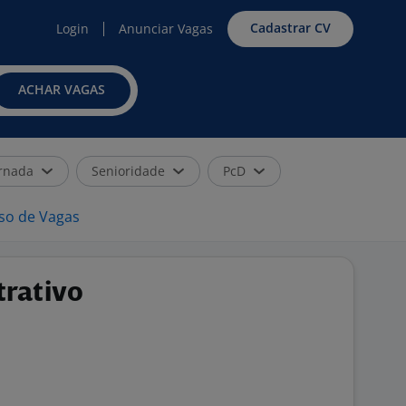
Cadastrar CV
Login
Anunciar Vagas
ACHAR VAGAS
rnada
Senioridade
PcD
iso de Vagas
trativo