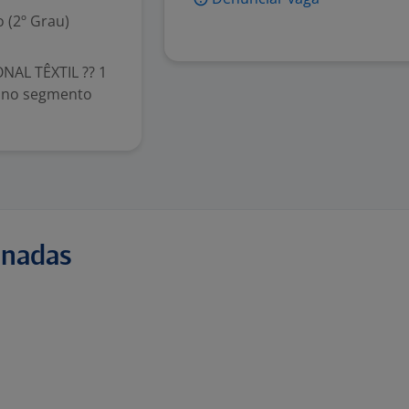
 (2º Grau)
AL TÊXTIL ?? 1
ia no segmento
onadas