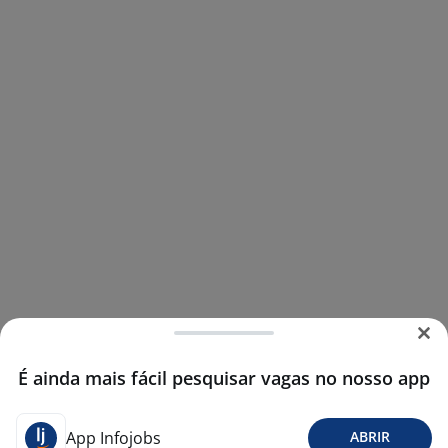
É ainda mais fácil pesquisar vagas no nosso app
App Infojobs
ABRIR