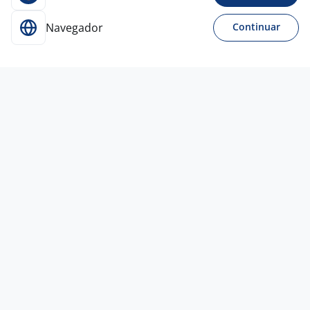
Navegador
Continuar
Para Candidatos
Acesse o site de empregos líder e se candidate a
vagas adequadas ao seu perfil de forma fácil e
rápida.