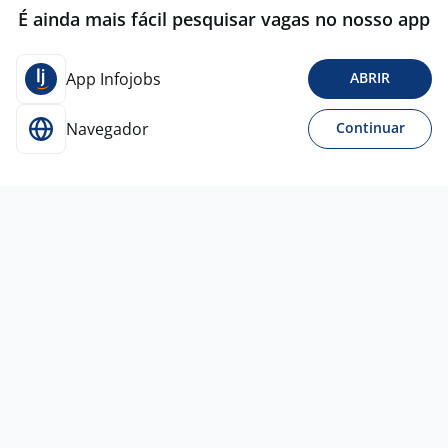
É ainda mais fácil pesquisar vagas no nosso app
App Infojobs
ABRIR
Navegador
Continuar
Para Candidatos
Acesse o site de empregos líder e se candidate a
vagas adequadas ao seu perfil de forma fácil e
rápida.