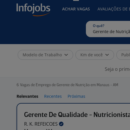
ACHAR VAGAS
AVALIAÇÕES DE
O quê?
Modelo de Trabalho
Km de você
Publ
Seja o prim
6
Vagas de Emprego de Gerente de Nutrição em Manaus - AM
Relevantes
Recentes
Próximas
Gerente De Qualidade - Nutricionist
R. K.
REFEICOES