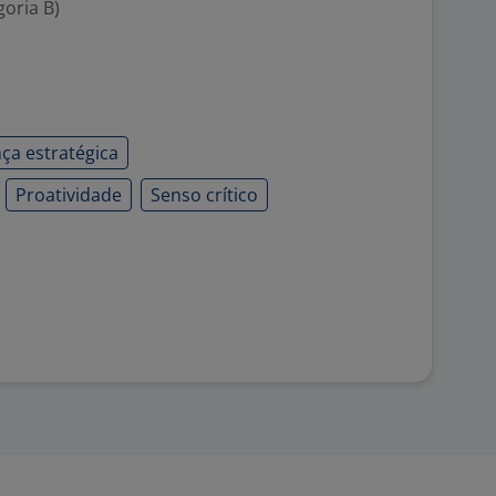
goria B)
ça estratégica
Proatividade
Senso crítico