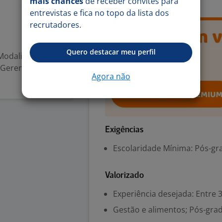
mais chances
de receber convites para
entrevistas e fica no topo da lista dos
recrutadores.
Quero destacar meu perfil
Modalidade:
Gerente Distrital
Agora não
Exigências
Escolaridade Mínima: Pós-gr
Valorizado
Experiência desejada: Entre 3
Gestão e alimentos; Pós-gra