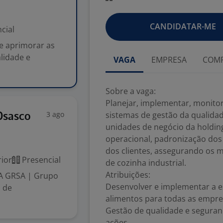
CANDIDATAR-ME
cial
 e aprimorar as
alidade e
VAGA
EMPRESA
COMP
Sobre a vaga:
Planejar, implementar, monitor
3 ago
sistemas de gestão da qualida
Osasco
unidades de negócio da holding
operacional, padronização dos 
dos clientes, assegurando os 
ior
Presencial
de cozinha industrial.
Atribuições:
 A GRSA | Grupo
Desenvolver e implementar a e
 de
alimentos para todas as empre
Gestão de qualidade e seguran
ações.