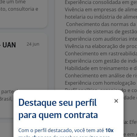
 de um time
Experiência consolidada em ge
o, consultoria e
Vivência em empresas de alimen
hotelaria ou indústria de alime
Conhecimento das normas da AN
Domínio de sistemas de gestã
Experiência com auditorias int
24 jun
- UAN
Vivência na elaboração de pro
Conhecimento em rastreabilida
Experiência com gestão de in
Habilidade em treinamento e d
Conhecimento em análise de ris
Experiência com homologação e
Perfil analítico, organizado e 
r parte de uma
Boa comunicação e habilidade 
Brasil, somos 47
Destaque seu perfil
Número de vagas:
1
para quem contrata
Tipo de contrato e Jornada:
Efe
Com o perfil destacado, você tem até
10x
12 jun
Área Profissional:
Gerente em A