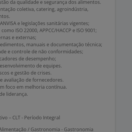
stão da qualidade e segurança dos alimentos.
tação coletiva, catering, agroindústria,
ntos.
VISA e legislações sanitárias vigentes;
o como ISO 22000, APPCC/HACCP e ISO 9001;
ernas e externas;
cedimentos, manuais e documentação técnica;
de e controle de não conformidades;
dicadores de desempenho;
esenvolvimento de equipes.
cos e gestão de crises.
 avaliação de fornecedores.
com foco em melhoria contínua.
de liderança.
tivo – CLT - Período Integral
limentação / Gastronomia - Gastronomia