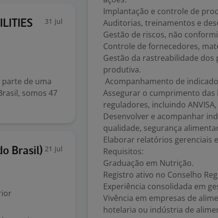
Implantação e controle de proc
31 jul
Auditorias, treinamentos e de
ILITIES
Gestão de riscos, não conform
Controle de fornecedores, maté
Gestão da rastreabilidade dos
produtiva.
r parte de uma
Acompanhamento de indicador
Brasil, somos 47
Assegurar o cumprimento das le
reguladores, incluindo ANVISA, 
Desenvolver e acompanhar ind
qualidade, segurança alimenta
Elaborar relatórios gerenciais 
21 jul
o Brasil)
Requisitos:
Graduação em Nutrição.
Registro ativo no Conselho Reg
Experiência consolidada em ge
ior
Vivência em empresas de alimen
hotelaria ou indústria de alime