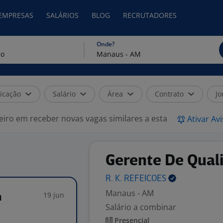
 EMPRESAS
SALÁRIOS
BLOG
RECRUTADORES
Onde?
icação
Salário
Área
Contrato
Jo
eiro em receber novas vagas similares a esta
Ativar Av
Gerente De Quali
R. K.
REFEICOES
Manaus - AM
19 jun
a
Salário a combinar
Presencial