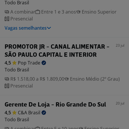
Todo Brasil
A combinar
Entre 1 e 3 anos
Ensino Superior
Presencial
Vagas semelhantes
23 jul
PROMOTOR JR - CANAL ALIMENTAR -
SÃO PAULO CAPITAL E INTERIOR
4,5
Pop
Trade
Todo Brasil
R$ 1.518,00 a R$ 1.809,00
Ensino Médio (2º Grau)
Presencial
20 jul
Gerente De Loja - Rio Grande Do Sul
4,5
C&A
Brasil
Todo Brasil
A combinar
Entre 5 e 10 anos
Ensino Superior