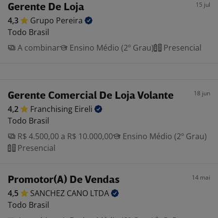
15 jul
Gerente De Loja
4,3
Grupo
Pereira
Todo Brasil
A combinar
Ensino Médio (2º Grau)
Presencial
18 jun
Gerente Comercial De Loja Volante
4,2
Franchising
Eireli
Todo Brasil
R$ 4.500,00 a R$ 10.000,00
Ensino Médio (2º Grau)
Presencial
14 mai
Promotor(A) De Vendas
4,5
SANCHEZ CANO
LTDA
Todo Brasil