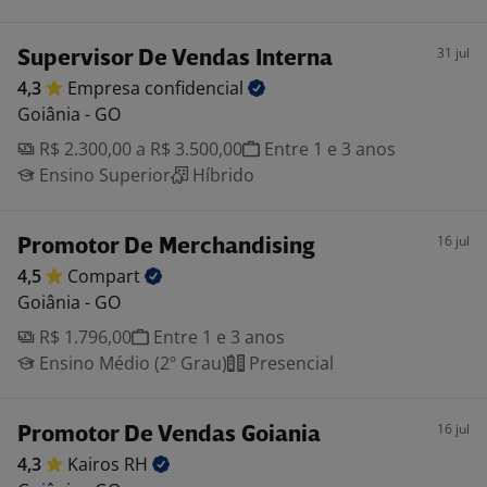
31 jul
Supervisor De Vendas Interna
4,3
Empresa
confidencial
Goiânia - GO
R$ 2.300,00 a R$ 3.500,00
Entre 1 e 3 anos
Ensino Superior
Híbrido
16 jul
Promotor De Merchandising
4,5
Compart
Goiânia - GO
R$ 1.796,00
Entre 1 e 3 anos
Ensino Médio (2º Grau)
Presencial
16 jul
Promotor De Vendas Goiania
4,3
Kairos
RH