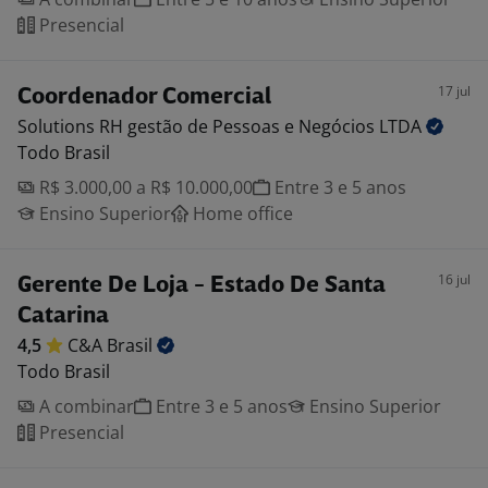
Presencial
17 jul
Coordenador Comercial
Solutions RH gestão de Pessoas e Negócios
LTDA
Todo Brasil
R$ 3.000,00 a R$ 10.000,00
Entre 3 e 5 anos
Ensino Superior
Home office
16 jul
Gerente De Loja - Estado De Santa
Catarina
4,5
C&A
Brasil
Todo Brasil
A combinar
Entre 3 e 5 anos
Ensino Superior
Presencial