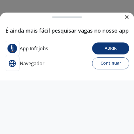
É ainda mais fácil pesquisar vagas no nosso app
App Infojobs
ABRIR
Navegador
Continuar
2 jul
Executivo De Vendas De Parcerias
4,2
Brasil
ESL
São Paulo - SP