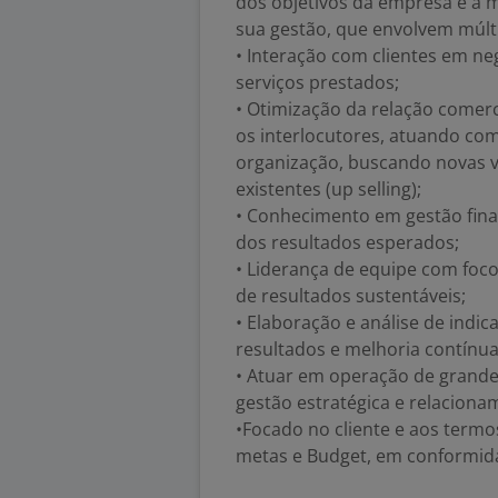
dos objetivos da empresa e a 
sua gestão, que envolvem múlti
• Interação com clientes em n
serviços prestados;
• Otimização da relação come
os interlocutores, atuando como
organização, buscando novas ve
existentes (up selling);
• Conhecimento em gestão finan
dos resultados esperados;
• Liderança de equipe com foc
de resultados sustentáveis;
• Elaboração e análise de ind
resultados e melhoria contínua
• Atuar em operação de grande
gestão estratégica e relaciona
•Focado no cliente e aos term
metas e Budget, em conformida