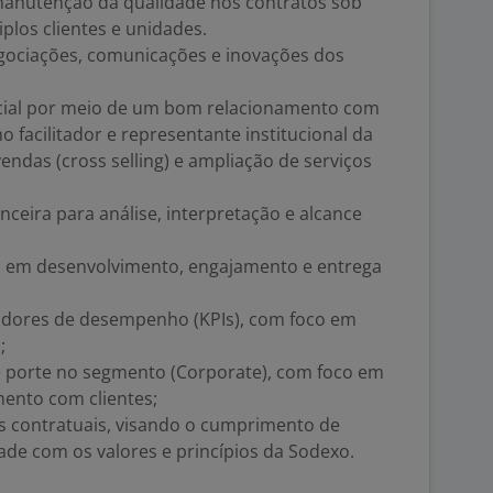
manutenção da qualidade nos contratos sob
plos clientes e unidades.
egociações, comunicações e inovações dos
rcial por meio de um bom relacionamento com
 facilitador e representante institucional da
ndas (cross selling) e ampliação de serviços
ceira para análise, interpretação e alcance
o em desenvolvimento, engajamento e entrega
icadores de desempenho (KPIs), com foco em
;
 porte no segmento (Corporate), com foco em
mento com clientes;
os contratuais, visando o cumprimento de
de com os valores e princípios da Sodexo.