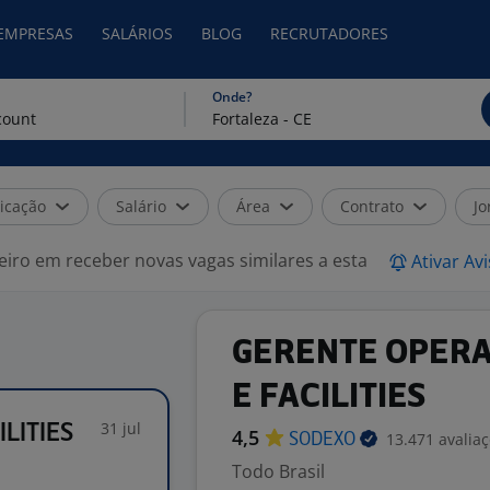
 EMPRESAS
SALÁRIOS
BLOG
RECRUTADORES
Onde?
icação
Salário
Área
Contrato
Jo
eiro em receber novas vagas similares a esta
Ativar Av
GERENTE OPERAC
E FACILITIES
31 jul
ILITIES
4,5
13.471 avalia
SODEXO
Todo Brasil