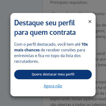
Principais requisitos:
• Formação acadêmica: Ensino 
ou áreas correlatas;
Destaque seu perfil
• Pós-graduação: em Gestão de
• Disponibilidade para viagens;
para quem contrata
• Disponibilidade para mudanç
Com o perfil destacado, você tem até
10x
mais chances
de receber convites para
Benefícios que cuidam de você 
entrevistas e fica no topo da lista dos
Na nossa empresa, a gente acre
recrutadores.
oferecemos um pacote de benef
qualidade de vida.
Quero destacar meu perfil
Aqui, você pertence a uma equ
Agora não
propósito fará a diferença na 
crescer como protagonista da 
explorando novas oportunidade
são abertas a todos os talento