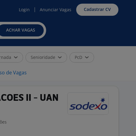
Cadastrar CV
Login
Anunciar Vagas
ACHAR VAGAS
rnada
Senioridade
PcD
iso de Vagas
OES II - UAN
ções