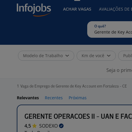
ACHAR VAGAS
AVALIAÇÕES DE
O quê?
Modelo de Trabalho
Km de você
Publ
Seja o prim
1
Vaga de Emprego de Gerente de Key Account em Fortaleza - CE
Relevantes
Recentes
Próximas
GERENTE OPERACOES II - UAN E FAC
4,5
SODEXO