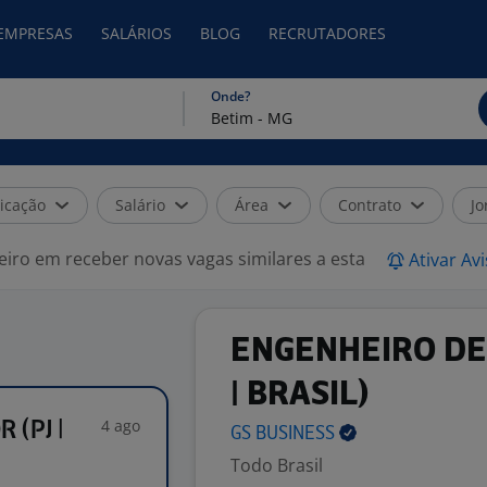
 EMPRESAS
SALÁRIOS
BLOG
RECRUTADORES
Onde?
icação
Salário
Área
Contrato
Jo
eiro em receber novas vagas similares a esta
Ativar Av
ENGENHEIRO DE 
| BRASIL)
4 ago
 (PJ |
GS
BUSINESS
Todo Brasil