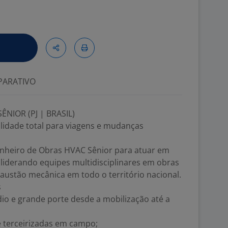
ARATIVO
NIOR (PJ | BRASIL)
ilidade total para viagens e mudanças
heiro de Obras HVAC Sênior para atuar em
 liderando equipes multidisciplinares em obras
xaustão mecânica em todo o território nacional.
s
io e grande porte desde a mobilização até a
e terceirizadas em campo;