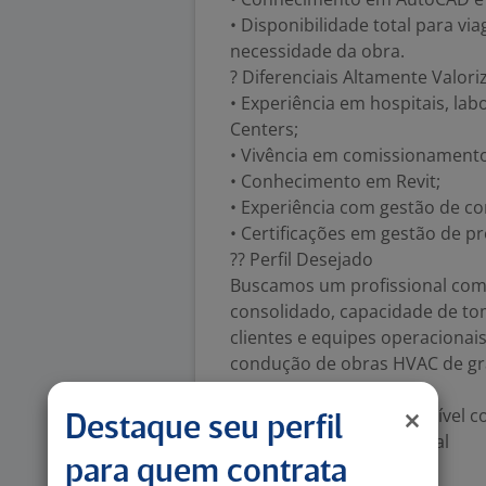
• Disponibilidade total para 
necessidade da obra.
? Diferenciais Altamente Valor
• Experiência em hospitais, lab
Centers;
• Vivência em comissionamento
• Conhecimento em Revit;
• Experiência com gestão de co
• Certificações em gestão de 
?? Perfil Desejado
Buscamos um profissional com f
consolidado, capacidade de t
clientes e equipes operacionai
condução de obras HVAC de gr
?? Contratação: PJ
?? Remuneração: Compatível co
Destaque seu perfil
?? Disponibilidade: Integral
para quem contrata
Número de vagas:
6