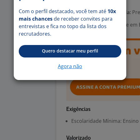
Com o perfil destacado, você tem até
10x
Tipo de contrato e Jornada:
Pre
mais chances
de receber convites para
Área Profissional:
Gerente em E
entrevistas e fica no topo da lista dos
recrutadores.
Quero destacar meu perfil
Agora não
Exigências
Escolaridade Mínima: Ensino
Valorizado