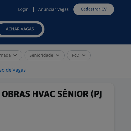
Cadastrar CV
Login
Anunciar Vagas
ACHAR VAGAS
rnada
Senioridade
PcD
iso de Vagas
OBRAS HVAC SÊNIOR (PJ