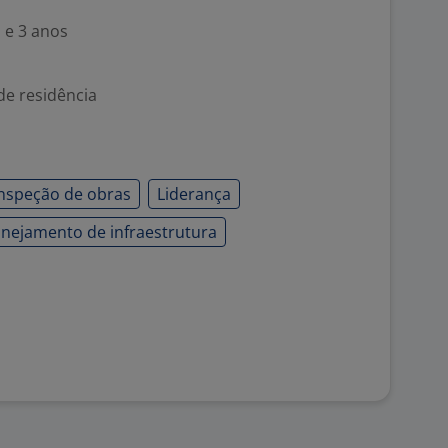
 e 3 anos
de residência
Inspeção de obras
Liderança
anejamento de infraestrutura