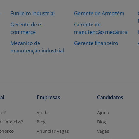
o
Funileiro Industrial
Gerente de Armazém
Gerente de e-
Gerente de
commerce
manutenção mecânica
Mecanico de
Gerente financeiro
manutenção industrial
nal
Empresas
Candidatos
os?
Ajuda
Ajuda
r Infojobs?
Blog
Blog
onosco
Anunciar Vagas
Vagas