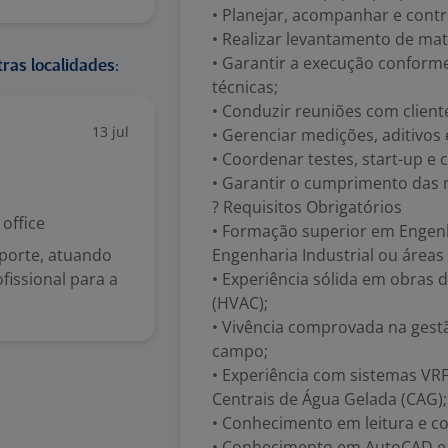
• Planejar, acompanhar e contr
• Realizar levantamento de mat
• Garantir a execução conform
ras localidades:
técnicas;
• Conduzir reuniões com client
13 jul
• Gerenciar medições, aditivos e
• Coordenar testes, start-up e
• Garantir o cumprimento das 
? Requisitos Obrigatórios
office
• Formação superior em Engen
porte, atuando
Engenharia Industrial ou áreas 
ofissional para a
• Experiência sólida em obras 
(HVAC);
• Vivência comprovada na gest
campo;
• Experiência com sistemas VRF, 
Centrais de Água Gelada (CAG);
• Conhecimento em leitura e c
• Conhecimento em AutoCAD e 