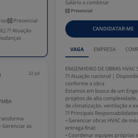
Salário a combinar
Presencial
ior
Presencial
CANDIDATAR-ME
L) ?? Atuação
 mudanças
VAGA
EMPRESA
COMP
ENGENHEIRO DE OBRAS HVAC SÊ
22 jul
a
?? Atuação nacional | Disponib
conforme a obra
Estamos em busca de um Engen
projetos de alta complexidade,
o/MBA
de climatização, ventilação e e
?? Principais Responsabilidade
transforma
• Gerenciar obras HVAC de méd
• Gerenciar as
entrega final;
• Coordenar equipes próprias 