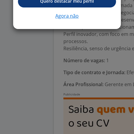
Quero destacar meu perfil
Capacidade analítica e tomada
Excelente habilidade de negoci
Agora não
Liderança inspiradora e desen
Forte capacidade de relacionam
Perfil inovador, com foco em 
processos.
Resiliência, senso de urgência
Número de vagas:
1
Tipo de contrato e Jornada:
Efe
Área Profissional:
Gerente em Lo