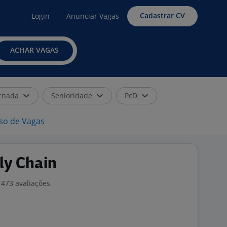
Cadastrar CV
Login
Anunciar Vagas
ACHAR VAGAS
rnada
Senioridade
PcD
iso de Vagas
ly Chain
473 avaliações