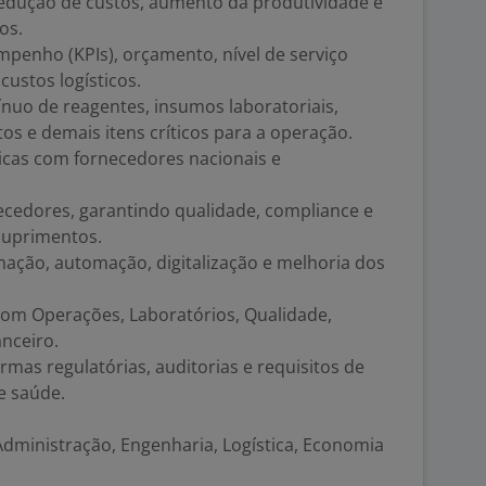
redução de custos, aumento da produtividade e
os.
penho (KPIs), orçamento, nível de serviço
 custos logísticos.
nuo de reagentes, insumos laboratoriais,
s e demais itens críticos para a operação.
icas com fornecedores nacionais e
cedores, garantindo qualidade, compliance e
suprimentos.
mação, automação, digitalização e melhoria dos
com Operações, Laboratórios, Qualidade,
anceiro.
as regulatórias, auditorias e requisitos de
e saúde.
dministração, Engenharia, Logística, Economia