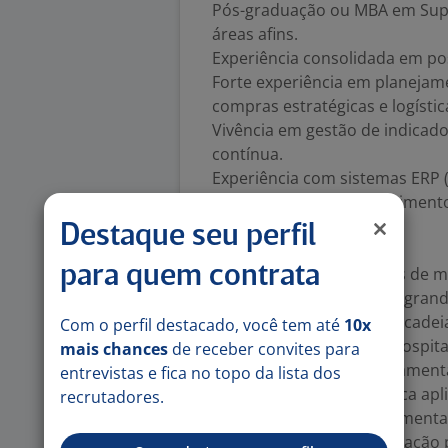
Pós-graduação ou MBA em Suppl
áreas afins.
Experiência consolidada em pos
Forte experiência em planejam
compras estratégicas e logístic
Vivência em gestão de indicad
contínua.
Experiência com sistemas ERP (
Excel avançado e conhecimento
Business Intelligence.
Destaque seu perfil
Diferenciais
para quem contrata
Experiência em empresas de medi
laboratórios de apoio ou gran
Experiência na gestão de cade
Com o perfil destacado, você tem até
10x
laboratoriais, materiais hospi
mais chances
de receber convites para
Conhecimento das regulamenta
entrevistas e fica no topo da lista dos
armazenamento e logística apli
recrutadores.
Competências comportamenta
Visão estratégica e orientação 