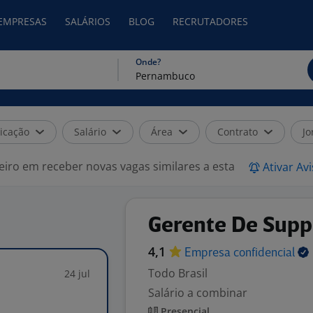
 EMPRESAS
SALÁRIOS
BLOG
RECRUTADORES
Onde?
icação
Salário
Área
Contrato
Jo
eiro em receber novas vagas similares a esta
Ativar Av
Gerente De Supp
4,1
Empresa
confidencial
Todo Brasil
24 jul
Salário a combinar
Presencial