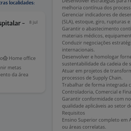
Desenvolver estratégias para 
ras localidades:
melhoria contínua dos process
Gerenciar indicadores de desem
(SLA), estoque, giro, rupturas e
8 jul
pitalar -
Garantir o abastecimento contí
materiais médicos, equipamento
Conduzir negociações estratég
internacionais.
Desenvolver e homologar forne
co
Home office
sustentabilidade da cadeia de 
inir metas
Atuar em projetos de transfor
mento da área
processos de Supply Chain.
Trabalhar de forma integrada 
Controladoria, Comercial e Fin
Garantir conformidade com norm
qualidade aplicáveis ao setor d
Requisitos
Ensino Superior completo em A
ou áreas correlatas.