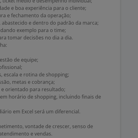
ticket médio e desempenho individual;
ade e boa experiência para o cliente;
tura e fechamento da operação;
 abastecido e dentro do padrão da marca;
 dando exemplo para o time;
ara tomar decisões no dia a dia.
ha:
estão de equipe;
fissional;
 escala e rotina de shopping;
ssão, metas e cobrança;
 e orientado para resultado;
 em horário de shopping, incluindo finais de
ário em Excel será um diferencial.
etimento, vontade de crescer, senso de
 atendimento e vendas.