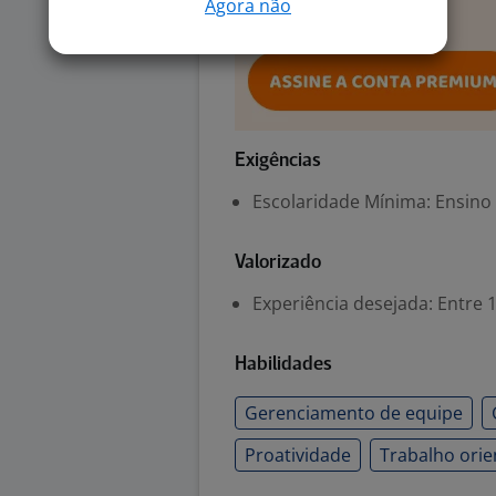
Agora não
Exigências
Escolaridade Mínima: Ensino
Valorizado
Experiência desejada: Entre 1
Habilidades
Gerenciamento de equipe
Proatividade
Trabalho orie