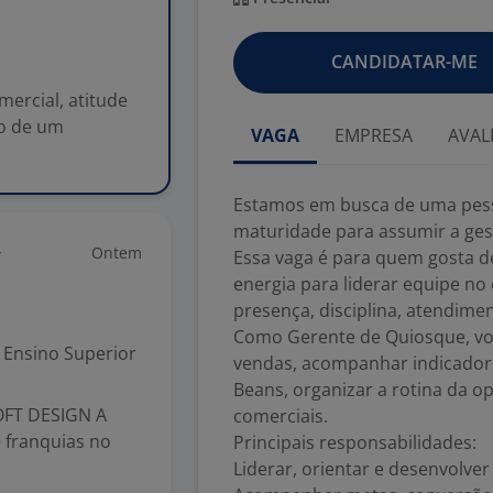
CANDIDATAR-ME
ercial, atitude
ão de um
VAGA
EMPRESA
AVAL
Estamos em busca de uma pesso
maturidade para assumir a ges
Ontem
r
Essa vaga é para quem gosta d
energia para liderar equipe no
presença, disciplina, atendim
Como Gerente de Quiosque, voc
Ensino Superior
vendas, acompanhar indicadore
Beans, organizar a rotina da o
OFT DESIGN A
comerciais.
 franquias no
Principais responsabilidades:
Liderar, orientar e desenvolver