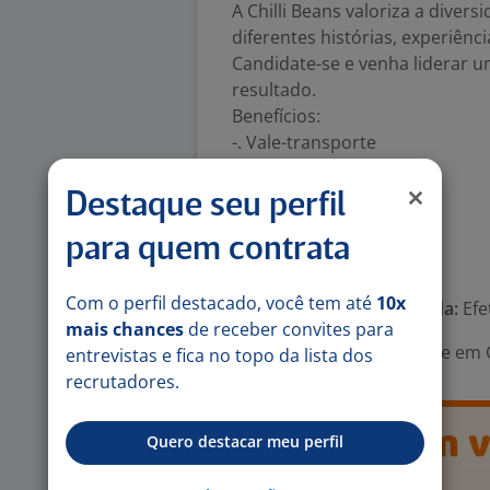
A Chilli Beans valoriza a diver
diferentes histórias, experiência
Candidate-se e venha liderar u
resultado.
Benefícios:
-. Vale-transporte
-. Vale-refeição
-. PREMIAÇÕES
Destaque seu perfil
-. Comissões
para quem contrata
Número de vagas:
2
Com o perfil destacado, você tem até
10x
Tipo de contrato e Jornada:
Efe
mais chances
de receber convites para
Área Profissional:
Gerente em C
entrevistas e fica no topo da lista dos
recrutadores.
Quero destacar meu perfil