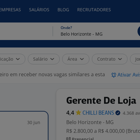
 EMPRESAS
SALÁRIOS
BLOG
RECRUTADORES
Onde?
icação
Salário
Área
Contrato
Jo
eiro em receber novas vagas similares a esta
Ativar Av
Gerente De Loja
4,4
4.368 av
CHILLI
BEANS
Belo Horizonte - MG
30 jun
R$ 2.800,00 a R$ 4.000,00 (Brut
Presencial