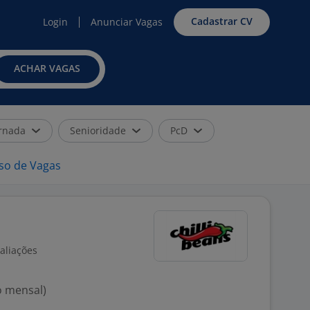
Cadastrar CV
Login
Anunciar Vagas
ACHAR VAGAS
rnada
Senioridade
PcD
iso de Vagas
aliações
o mensal)