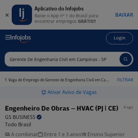
Aplicativo do Infojobs
BAIXAR
Baixe o App nº 1 do Brasil para
encontrar empregos
GRÁTIS!!
Login
1
FILTRAR
Vaga de Emprego de Gerente de Engenharia Civil em Campinas - SP
Ativar Aviso de Vagas
4 ago
Engenheiro De Obras – HVAC (PJ | CE)
GS
BUSINESS
Todo Brasil
A combinar
Entre 1 e 3 anos
Ensino Superior