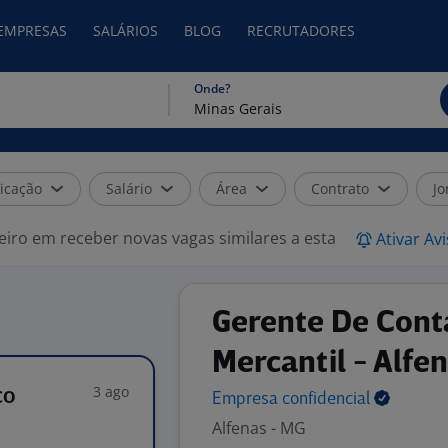
 EMPRESAS
SALÁRIOS
BLOG
RECRUTADORES
Onde?
icação
Salário
Área
Contrato
Jo
eiro em receber novas vagas similares a esta
Ativar Av
Gerente De Cont
Mercantil - Alfe
3 ago
co
Empresa
confidencial
Alfenas - MG