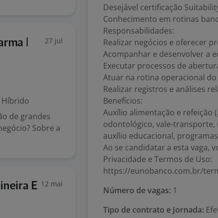
Desejável certificação Suitabili
Conhecimento em rotinas bancár
Responsabilidades:
27 jul
Realizar negócios e oferecer p
arma |
Acompanhar e desenvolver a e
Executar processos de abertu
Atuar na rotina operacional d
Realizar registros e análises 
Híbrido
Benefícios:
Auxílio alimentação e refeição 
ão de grandes
odontológico, vale-transporte, 
 negócio? Sobre a
auxílio educacional, programas
Ao se candidatar a esta vaga, v
Privacidade e Termos de Uso:
https://eunobanco.com.br/ter
12 mai
ineira E
Número de vagas:
1
Tipo de contrato e Jornada:
Efe