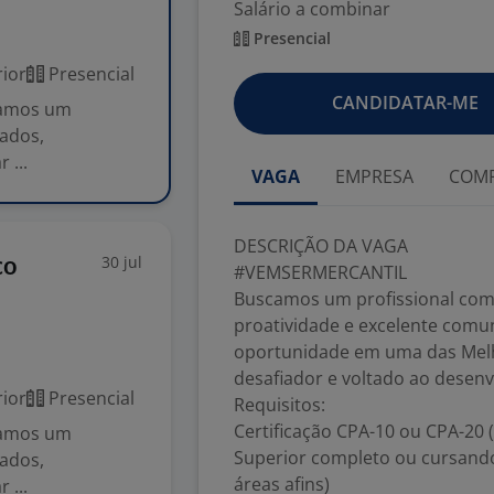
Salário a combinar
Presencial
ior
Presencial
CANDIDATAR-ME
amos um
tados,
 ...
VAGA
EMPRESA
COMP
DESCRIÇÃO DA VAGA
30 jul
co
#VEMSERMERCANTIL
Buscamos um profissional com p
proatividade e excelente comu
oportunidade em uma das Melh
desafiador e voltado ao desen
ior
Presencial
Requisitos:
Certificação CPA-10 ou CPA-20 (
amos um
Superior completo ou cursando 
tados,
áreas afins)
 ...