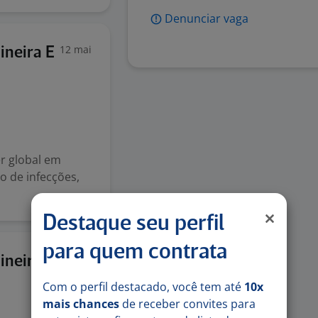
Denunciar vaga
12 mai
ineira E
er global em
o de infecções,
Destaque seu perfil
para quem contrata
12 mai
ineira E
Com o perfil destacado, você tem até
10x
mais chances
de receber convites para