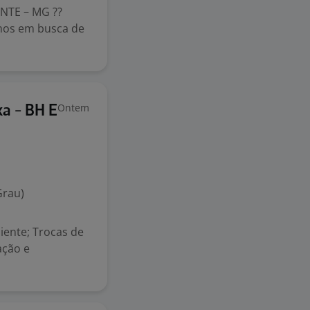
NTE – MG ??
amos em busca de
Ontem
xa - BH E
Grau)
iente; Trocas de
ação e