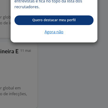
entrevistas e fica no topo da lista dos
recrutadores.
er global em
Quero destacar meu perfil
o de infecções,
Agora não
11 mai
ineira E
er global em
o de infecções,