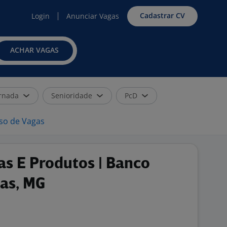
Cadastrar CV
Login
Anunciar Vagas
ACHAR VAGAS
rnada
Senioridade
PcD
iso de Vagas
as E Produtos | Banco
nas, MG