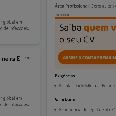
Área Profissional:
Gerente em C
er global em
o de infecções,
12 mai
ineira E
Exigências
Escolaridade Mínima: Ensino
er global em
Valorizado
o de infecções,
Experiência desejada: Entre 1