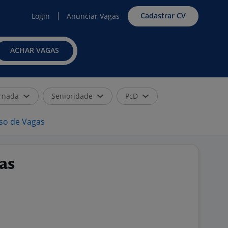
Cadastrar CV
Login
Anunciar Vagas
ACHAR VAGAS
rnada
Senioridade
PcD
iso de Vagas
as