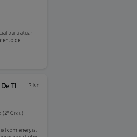
ial para atuar
imento de
17 jun
 De TI
 (2º Grau)
ial com energia,