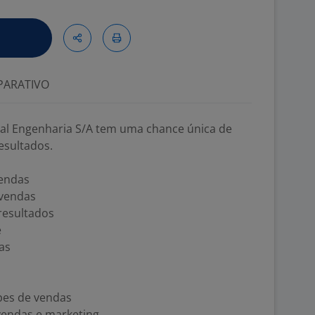
ARATIVO
al Engenharia S/A tem uma chance única de
esultados.
endas
 vendas
esultados
e
as
pes de vendas
endas e marketing