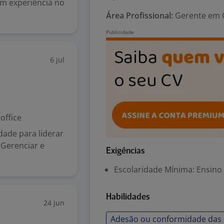
em experiência no
Área Profissional:
Gerente em C
6 jul
ffice
dade para liderar
 Gerenciar e
Exigências
Escolaridade Mínima: Ensino
Habilidades
24 jun
Adesão ou conformidade das