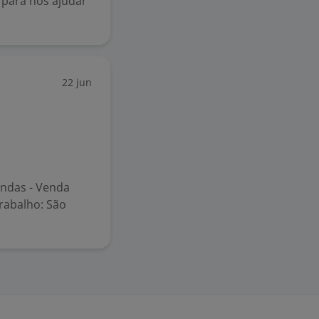
 para nos ajudar
22 jun
endas - Venda
trabalho: São