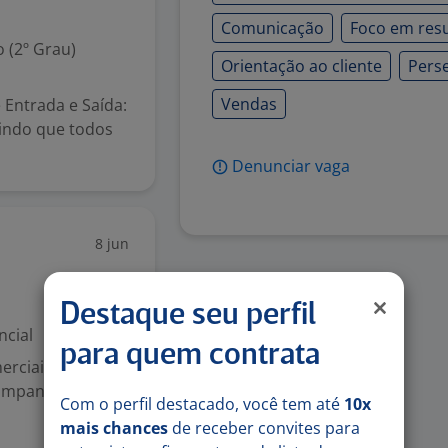
Comunicação
Foco em res
 (2º Grau)
Orientação ao cliente
Pers
Vendas
 Entrada e Saída:
tindo que todos
Denunciar vaga
8 jun
Destaque seu perfil
ncial
para quem contrata
erciais.
companhar
Com o perfil destacado, você tem até
10x
mais chances
de receber convites para