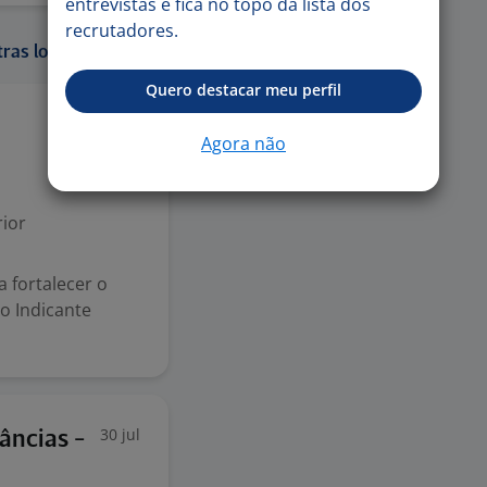
entrevistas e fica no topo da lista dos
recrutadores.
ras localidades:
Quero destacar meu perfil
4 ago
Agora não
ior
 fortalecer o
o Indicante
30 jul
âncias -