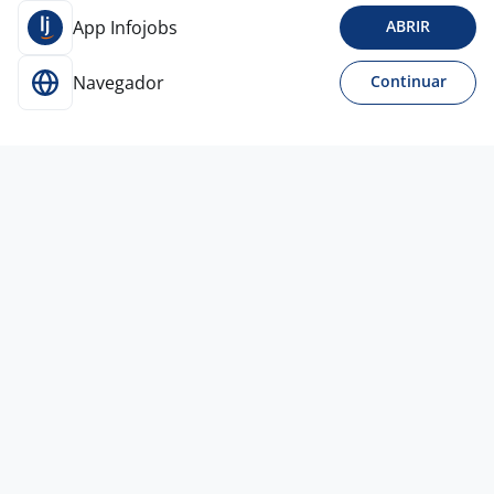
App Infojobs
ABRIR
Navegador
Continuar
Para Candidatos
Acesse o site de empregos líder e se candidate a
vagas adequadas ao seu perfil de forma fácil e
rápida.