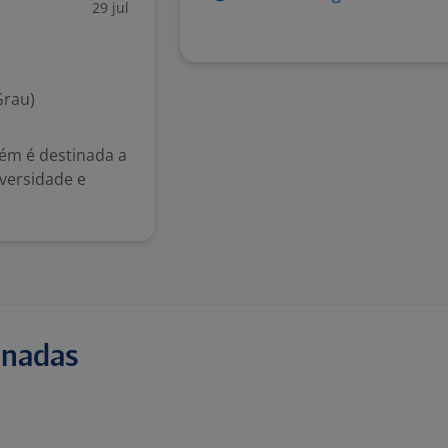
29 jul
Grau)
bém é destinada a
iversidade e
onadas