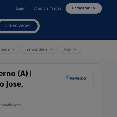
Cadastrar CV
Login
Anunciar Vagas
ACHAR VAGAS
rnada
Senioridade
PcD
rno (A) |
o Jose,
7 avaliações