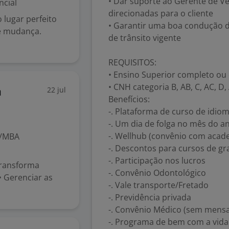
• Dar suporte ao Gerente de V
ncial
direcionadas para o cliente
 lugar perfeito
• Garantir uma boa condução d
e mudança.
de trânsito vigente
REQUISITOS:
• Ensino Superior completo ou
• CNH categoria B, AB, C, AC, D,
22 jul
a
Benefícios:
-. Plataforma de curso de idiom
-. Um dia de folga no mês do an
-. Wellhub (convênio com acad
o/MBA
-. Descontos para cursos de gr
-. Participação nos lucros
transforma
-. Convênio Odontológico
• Gerenciar as
-. Vale transporte/Fretado
-. Previdência privada
-. Convênio Médico (sem mensa
-. Programa de bem com a vida 