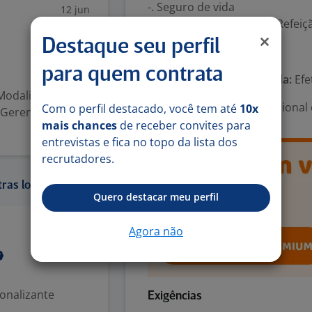
-. Seguro de vida
12 jun
-. Vale Alimentação/Vale Refeiç
Destaque seu perfil
Número de vagas:
1
para quem contrata
Tipo de contrato e Jornada:
Efe
Modalidade:
Área Profissional:
Operacional 
Com o perfil destacado, você tem até
10x
Gerente Distrital
mais chances
de receber convites para
entrevistas e fica no topo da lista dos
recrutadores.
ras localidades:
Quero destacar meu perfil
Agora não
3 ago
ionalizante
Exigências