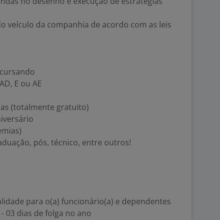
endas no desenho e execução de estratégias
o veículo da companhia de acordo com as leis
 cursando
 AD, E ou AE
as (totalmente gratuito)
iversário
emias)
aduação, pós, técnico, entre outros!
lidade para o(a) funcionário(a) e dependentes
- 03 dias de folga no ano