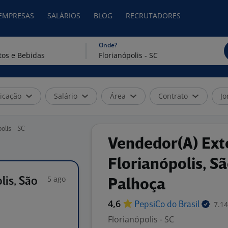
 EMPRESAS
SALÁRIOS
BLOG
RECRUTADORES
Onde?
icação
Salário
Área
Contrato
Jo
olis - SC
Vendedor(A) Exte
Florianópolis, Sã
5 ago
lis, São
Palhoça
4,6
7.14
PepsiCo do
Brasil
Florianópolis - SC