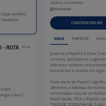
Salário a combinar
Presencial
 lugar perfeito
e mudança.
CANDIDATAR-ME
VAGA
EMPRESA
AVAL
30 jul
 - ROTA
Junte-se à PepsiCo e Ouse Tran
curiosas, pensadoras e agentes
liderança, estamos entusiasma
para tornar o mundo um lugar
Fazer parte da PepsiCo signifi
alimentos e bebidas do mundo
 e tem
consumidas mais de um bilhão 
ergia e foco?
Brasil desde 1953, a PepsiCo
TODDY®, TODDYNHO®, ELMA CH