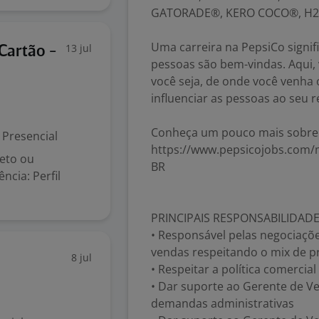
GATORADE®, KERO COCO®, H2OH
Uma carreira na PepsiCo signif
13 jul
Cartão -
pessoas são bem-vindas. Aqui,
você seja, de onde você venh
influenciar as pessoas ao seu 
Conheça um pouco mais sobre 
Presencial
https://www.pepsicojobs.com/m
eto ou
BR
ncia: Perfil
PRINCIPAIS RESPONSABILIDADE
• Responsável pelas negociaçõe
vendas respeitando o mix de pr
8 jul
• Respeitar a política comercial
• Dar suporte ao Gerente de V
demandas administrativas