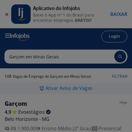
Aplicativo do Infojobs
BAIXAR
Baixe o App nº 1 do Brasil para
encontrar empregos
GRÁTIS!!
Login
108
FILTRAR
Vagas de Emprego de Garçom em Minas Gerais
Ativar Aviso de Vagas
Hoje
Garçom
4,9
Evoestágios
Belo Horizonte - MG
R$ 1.900,00
Ensino Médio (2º Grau)
Presencial