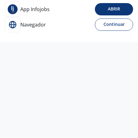
App Infojobs
ABRIR
Navegador
Continuar
1 ago
CUMIM - VAGAS PARA SÃO PAULO
CAPITAL E INTERIOR
4,3
Grupo
Madero
Todo Brasil
A combinar
Sem experiência
Ensino Fundamental (1º grau)
Presencial