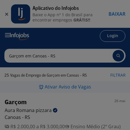
Aplicativo do Infojobs
BAIXAR
Baixe o App nº 1 do Brasil para
encontrar empregos
GRÁTIS!!
Login
25
FILTRAR
Vagas de Emprego de Garçom em Canoas - RS
Ativar Aviso de Vagas
26 mai
Garçom
Aura Romana
pizzara
Canoas - RS
R$ 2.000,00 a R$ 3.000,00
Ensino Médio (2º Grau)