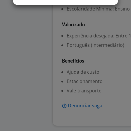
Escolaridade Mínima: Ensino
Valorizado
Experiência desejada: Entre 1
Português (Intermediário)
Benefícios
Ajuda de custo
Estacionamento
Vale-transporte
Denunciar vaga