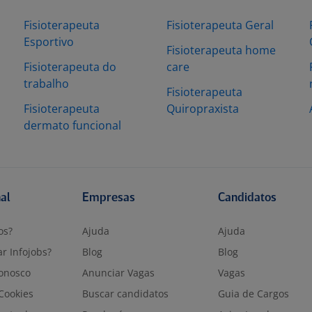
Fisioterapeuta
Fisioterapeuta Geral
Esportivo
Fisioterapeuta home
Fisioterapeuta do
care
trabalho
Fisioterapeuta
a
Fisioterapeuta
Quiropraxista
dermato funcional
nal
Empresas
Candidatos
os?
Ajuda
Ajuda
r Infojobs?
Blog
Blog
onosco
Anunciar Vagas
Vagas
 Cookies
Buscar candidatos
Guia de Cargos