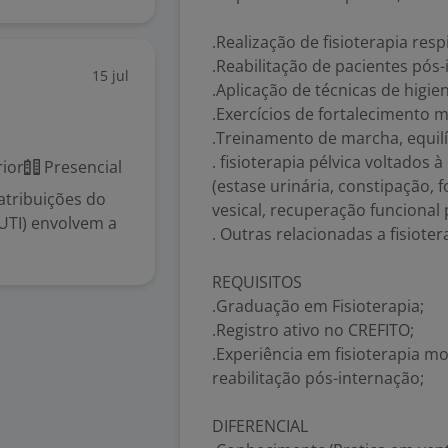
.Realização de fisioterapia resp
.Reabilitação de pacientes pós
15 jul
.Aplicação de técnicas de hig
.Exercícios de fortalecimento m
.Treinamento de marcha, equilí
. fisioterapia pélvica voltados à
ior
Presencial
(estase urinária, constipação,
 atribuições do
vesical, recuperação funcional 
(UTI) envolvem a
. Outras relacionadas a fisiote
REQUISITOS
.Graduação em Fisioterapia;
.Registro ativo no CREFITO;
.Experiência em fisioterapia mo
reabilitação pós-internação;
DIFERENCIAL