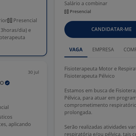
Salário a combinar
Presencial
ior
Presencial
CANDIDATAR-ME
 3horas/dia) e
ioterapeuta
VAGA
EMPRESA
COMP
Fisioterapeuta Motor e Respirat
30 jul
Fisioterapeuta Pélvico
ÃO
Estamos em busca de Fisioterap
Pélvica, para atuar em progra
comprometimento respiratório 
cial
prolongada.
sticos
tes, aplicando
Serão realizadas atividades va
respiratória e/ou pélvica, tais 