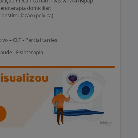
lação mecânica não invasiva VNI (Bipap);
enoterapia domiciliar;
oestimulação (pelvica)
ivo – CLT - Parcial tardes
úde - Fisioterapia