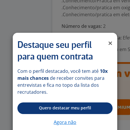
.Conhecimento/Pratica em venti
.Conhecimento/pratica em oxig
.Conhecimento/pratica em eletr
Número de vagas:
2
Tipo de contrato e Jornada:
Efet
Destaque seu perfil
Área Profissional:
Técnico em Sa
para quem contrata
Com o perfil destacado, você tem até
10x
mais chances
de receber convites para
entrevistas e fica no topo da lista dos
recrutadores.
Quero destacar meu perfil
Agora não
Exigências