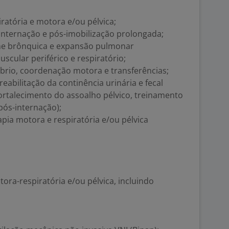
iratória e motora e/ou pélvica;
-internação e pós-imobilização prolongada;
iene brônquica e expansão pulmonar
uscular periférico e respiratório;
brio, coordenação motora e transferências;
 reabilitação da continência urinária e fecal
 fortalecimento do assoalho pélvico, treinamento
pós-internação);
rapia motora e respiratória e/ou pélvica
tora-respiratória e/ou pélvica, incluindo