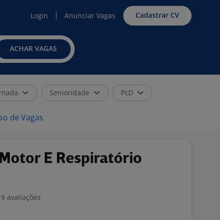
Cadastrar CV
Login
Anunciar Vagas
ACHAR VAGAS
rnada
Senioridade
PcD
iso de Vagas
 Motor E Respiratório
9 avaliações