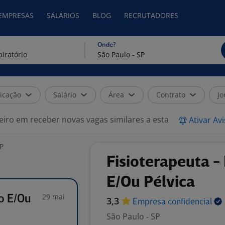
 EMPRESAS
SALÁRIOS
BLOG
RECRUTADORES
Onde?
icação
Salário
Área
Contrato
Jo
eiro em receber novas vagas similares a esta
Ativar Av
SP
Fisioterapeuta -
E/Ou Pélvica
29 mai
io E/Ou
3,3
Empresa
confidencial
São Paulo - SP