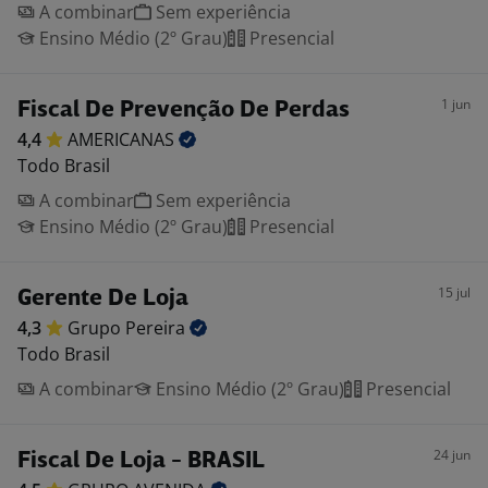
A combinar
Sem experiência
Ensino Médio (2º Grau)
Presencial
1 jun
Fiscal De Prevenção De Perdas
4,4
AMERICANAS
Todo Brasil
A combinar
Sem experiência
Ensino Médio (2º Grau)
Presencial
15 jul
Gerente De Loja
4,3
Grupo
Pereira
Todo Brasil
A combinar
Ensino Médio (2º Grau)
Presencial
24 jun
Fiscal De Loja - BRASIL