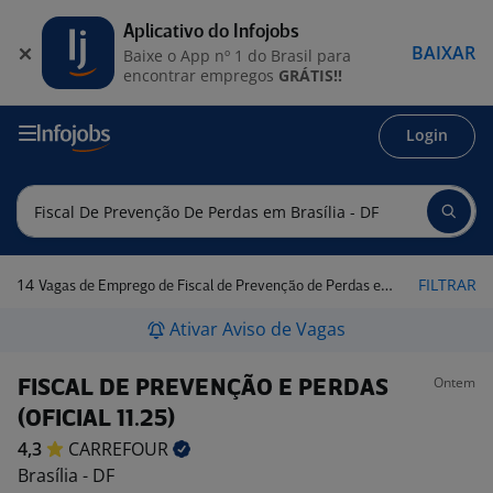
Aplicativo do Infojobs
BAIXAR
Baixe o App nº 1 do Brasil para
encontrar empregos
GRÁTIS!!
Login
14
FILTRAR
Vagas de Emprego de Fiscal de Prevenção de Perdas em Brasília - DF
Ativar Aviso de Vagas
Ontem
FISCAL DE PREVENÇÃO E PERDAS
(OFICIAL 11.25)
4,3
CARREFOUR
Brasília - DF