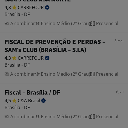
4,3
CARREFOUR
Brasília - DF
A combinar
Ensino Médio (2º Grau)
Presencial
8 mai
FISCAL DE PREVENÇÃO E PERDAS -
SAM's CLUB (BRASÍLIA - S.I.A)
4,3
CARREFOUR
Brasília - DF
A combinar
Ensino Médio (2º Grau)
Presencial
9 jun
Fiscal - Brasília / DF
4,5
C&A
Brasil
Brasília - DF
A combinar
Ensino Médio (2º Grau)
Presencial