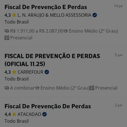
14 jul
Fiscal De Prevenção E Perdas
4,3
L. N. ARAUJO & MELLO
ASSESSORIA
Todo Brasil
R$ 1.911,00 a R$ 2.087,00
Ensino Médio (2º Grau)
Presencial
5 jun
FISCAL DE PREVENÇÃO E PERDAS
(OFICIAL 11.25)
4,3
CARREFOUR
Todo Brasil
A combinar
Ensino Médio (2º Grau)
Presencial
2 jun
Fiscal De Prevenção De Perdas
4,4
ATACADAO
Todo Brasil