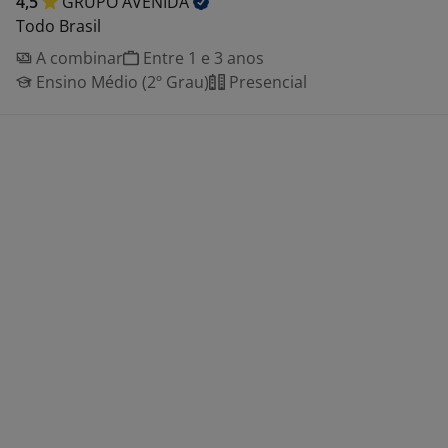
4,5
GRUPO
AVENIDA
Todo Brasil
A combinar
Entre 1 e 3 anos
Ensino Médio (2º Grau)
Presencial