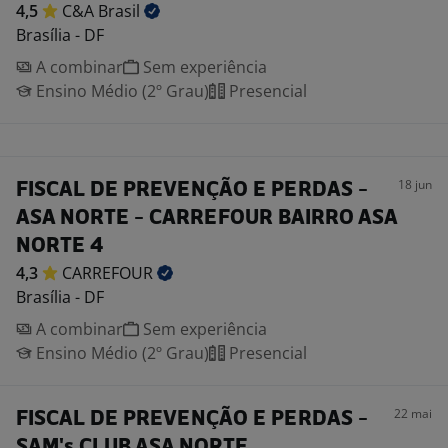
4,5
C&A
Brasil
Brasília - DF
A combinar
Sem experiência
Ensino Médio (2º Grau)
Presencial
18 jun
FISCAL DE PREVENÇÃO E PERDAS -
ASA NORTE - CARREFOUR BAIRRO ASA
NORTE 4
4,3
CARREFOUR
Brasília - DF
A combinar
Sem experiência
Ensino Médio (2º Grau)
Presencial
22 mai
FISCAL DE PREVENÇÃO E PERDAS -
SAM's CLUB ASA NORTE