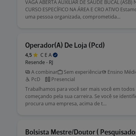
VAGA ABERTA AUXILIAR DE SAÚDE BUCAL (ASB) 
CURSO ESPECÍFICO NA ÁREA E CRO ATIVO Estam
uma pessoa organizada, comprometida...
Operador(A) De Loja (Pcd)
4,5
C E
A
Resende - RJ
A combinar
Sem experiência
Ensino Médio
PcD
Presencial
Trabalhamos para você ser mais você em todo
começando pela sua carreira. Se você se identif
procura uma empresa, acima de t...
Bolsista Mestre/Doutor ( Pesquisado