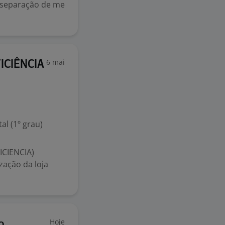
 separação de me
6 mai
ICIÊNCIA
l (1º grau)
CIENCIA)
zação da loja
Hoje
o