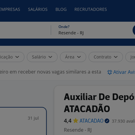
 EMPRESAS
SALÁRIOS
BLOG
RECRUTADORES
Onde?
icação
Salário
Área
Contrato
Jo
eiro em receber novas vagas similares a esta
Ativar Av
Auxiliar De Depó
ATACADÃO
31 jul
4,4
37.930 aval
ATACADAO
Resende - RJ