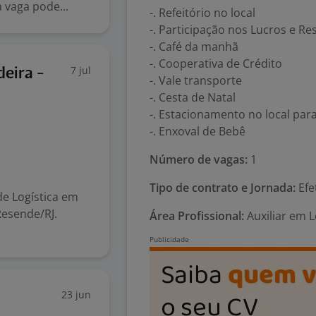
 vaga pode...
-. Refeitório no local
-. Participação nos Lucros e Re
-. Café da manhã
-. Cooperativa de Crédito
7 jul
eira -
-. Vale transporte
-. Cesta de Natal
-. Estacionamento no local par
-. Enxoval de Bebê
Número de vagas:
1
Tipo de contrato e Jornada:
Efe
e Logística em
Resende/RJ.
Área Profissional:
Auxiliar em 
23 jun