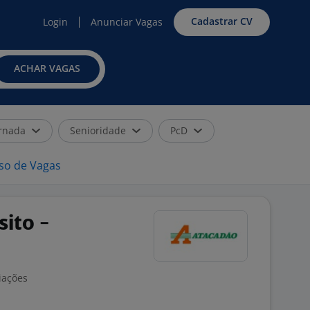
Cadastrar CV
Login
Anunciar Vagas
ACHAR VAGAS
rnada
Senioridade
PcD
iso de Vagas
sito -
iações