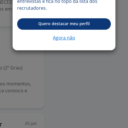
entrevistas e fica no topo da lista dos
NECESSÁRIO
recrutadores.
os em busca de
Quero destacar meu perfil
Agora não
6 mai
 (2º Grau)
s os momentos,
ica conosco e
25 jun
r