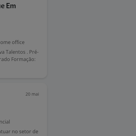
ue Em
ome office
a Talentos . Pré-
etrado Formação:
20 mai
ncial
tuar no setor de