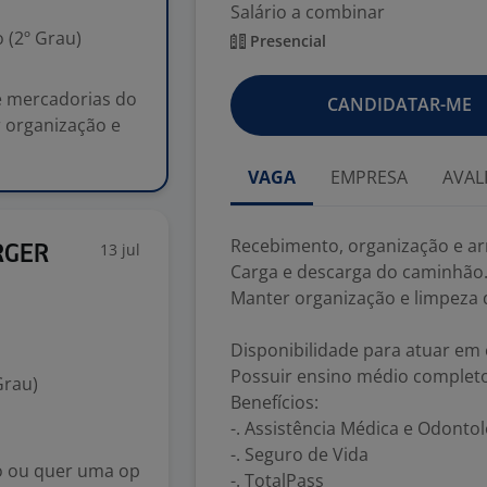
Salário a combinar
 (2º Grau)
Presencial
 mercadorias do
CANDIDATAR-ME
 organização e
VAGA
EMPRESA
AVAL
Recebimento, organização e a
13 jul
RGER
Carga e descarga do caminhão
Manter organização e limpeza d
Disponibilidade para atuar em 
Possuir ensino médio completo
Grau)
Benefícios:
-. Assistência Médica e Odontol
-. Seguro de Vida
o ou quer uma op
-. TotalPass