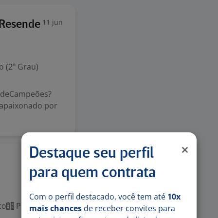
11 jun
 Resende
 (2º Grau)
imedeCampeões?
é apaixonado por
Destaque seu perfil
19 mai
para quem contrata
Com o perfil destacado, você tem até
10x
co
Presencial
mais chances
de receber convites para