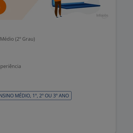
 Médio (2º Grau)
xperiência
INO MÉDIO, 1º, 2º OU 3º ANO