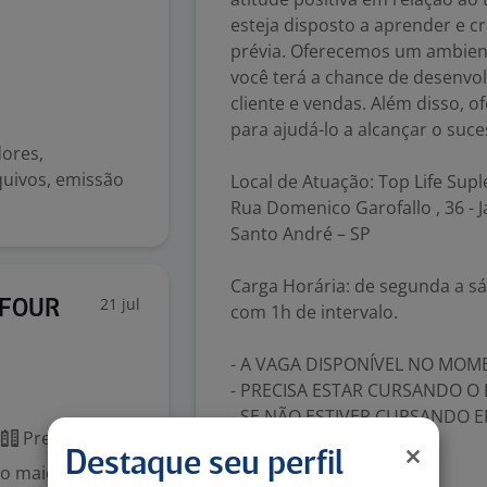
esteja disposto a aprender e 
prévia. Oferecemos um ambient
você terá a chance de desenvo
cliente e vendas. Além disso, 
para ajudá-lo a alcançar o suc
dores,
quivos, emissão
Local de Atuação: Top Life Sup
Rua Domenico Garofallo , 36 - 
Santo André – SP
Carga Horária: de segunda a s
21 jul
EFOUR
com 1h de intervalo.
- A VAGA DISPONÍVEL NO MOME
- PRECISA ESTAR CURSANDO O EN
- SE NÃO ESTIVER CURSANDO 
Presencial
COMO ESTAGIÁRIO
Destaque seu perfil
 maior varejista