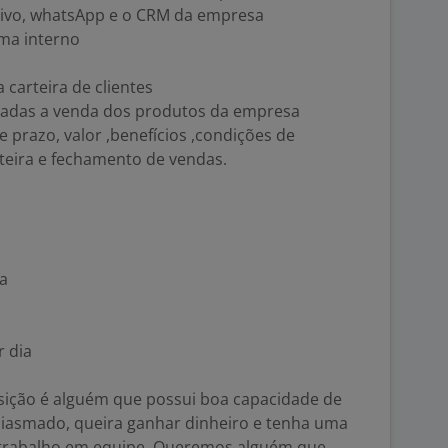
tivo, whatsApp e o CRM da empresa
ema interno
carteira de clientes
ionadas a venda dos produtos da empresa
prazo, valor ,benefícios ,condições de
teira e fechamento de vendas.
ia
r dia
osição é alguém que possui boa capacidade de
siasmado, queira ganhar dinheiro e tenha uma
o trabalho em equipe. Queremos alguém que