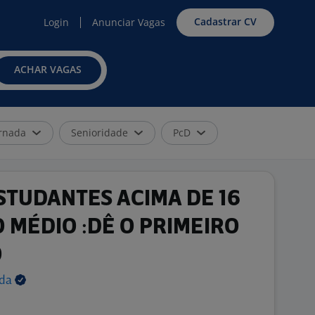
Cadastrar CV
Login
Anunciar Vagas
ACHAR VAGAS
rnada
Senioridade
PcD
STUDANTES ACIMA DE 16
 MÉDIO :DÊ O PRIMEIRO
O
tda