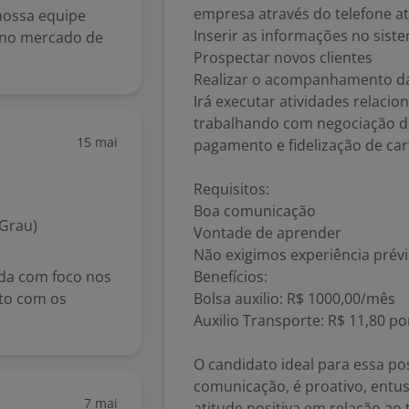
empresa através do telefone a
nossa equipe
Inserir as informações no sist
o no mercado de
Prospectar novos clientes
Realizar o acompanhamento da 
Irá executar atividades relac
trabalhando com negociação de 
15 mai
pagamento e fidelização de car
Requisitos:
Boa comunicação
 Grau)
Vontade de aprender
Não exigimos experiência prév
da com foco nos
Benefícios:
nto com os
Bolsa auxilio: R$ 1000,00/mês
Auxilio Transporte: R$ 11,80 po
O candidato ideal para essa p
comunicação, é proativo, entu
7 mai
atitude positiva em relação a