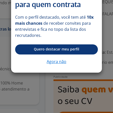
ATENDENDO TODOS OS REQUI
endo mais de 60
para quem contrata
AGENDAR ENTREVISTA
NUMERO (11) 2325-8595 . FALA
Com o perfil destacado, você tem até
10x
Benefícios:
mais chances
de receber convites para
-. Bônus por resultado
entrevistas e fica no topo da lista dos
ras localidades:
-. bonificação
recrutadores.
Número de vagas:
10
8 jul
Quero destacar meu perfil
Tipo de contrato e Jornada:
Est
Agora não
Área Profissional:
Estagiário em
Ativo
écnico
: 100% Home
no atendimento a