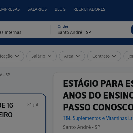
 EMPRESAS
SALÁRIOS
BLOG
RECRUTADORES
Onde?
icação
Salário
Área
Contrato
Jo
é - SP
ESTÁGIO PARA E
ANOS DO ENSINO
31 jul
E 16
PASSO CONOSC
EIRO
T&L Suplementos e Vitaminas
L
Santo André - SP