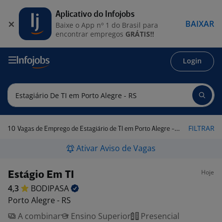
Aplicativo do Infojobs
BAIXAR
Baixe o App nº 1 do Brasil para
encontrar empregos
GRÁTIS!!
Login
10
FILTRAR
Vagas de Emprego de Estagiário de TI em Porto Alegre - RS
Ativar Aviso de Vagas
Hoje
Estágio Em TI
4,3
BODIPASA
Porto Alegre - RS
A combinar
Ensino Superior
Presencial