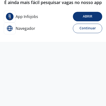
É ainda mais fácil pesquisar vagas no nosso app
App Infojobs
ABRIR
Navegador
Continuar
Para Candidatos
Acesse o site de empregos líder e se candidate a
vagas adequadas ao seu perfil de forma fácil e
rápida.