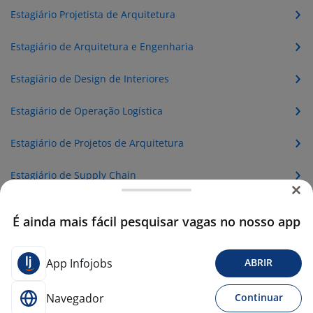
Estagiário Projetista de Arquitetura
Estagiário de Arquitetura e Engenharia
Estagiário de Design de Interiores
Estagiário de Operação Logística
Estagiário de Projetos de Arquitetura
Estagiário de Supply Chain
Estagiário de Telecomunicações
É ainda mais fácil pesquisar vagas no nosso app
Estagiário de Técnico de Segurança
App Infojobs
ABRIR
Operador de Suporte Técnico (Telemarketing)
Navegador
Continuar