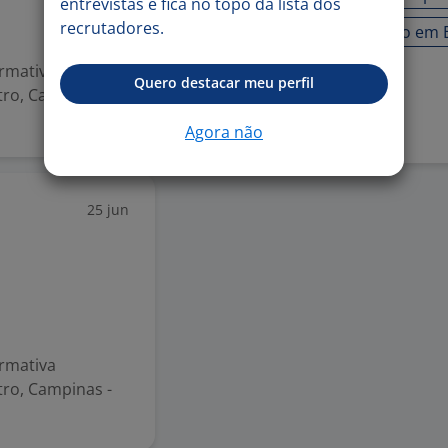
entrevistas e fica no topo da lista dos
recrutadores.
Proatividade
Trabalho em 
irmativa
Quero destacar meu perfil
Denunciar vaga
tro, Campinas -
Agora não
25 jun
irmativa
tro, Campinas -