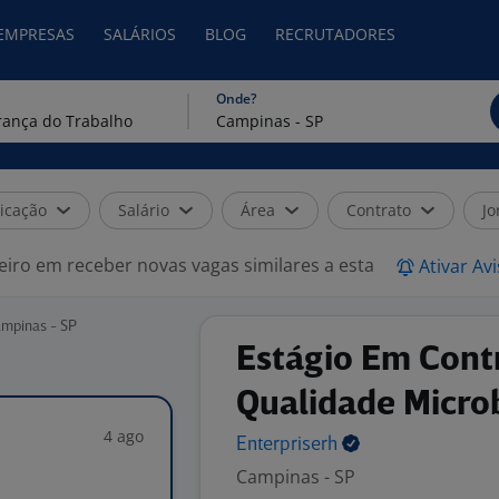
 EMPRESAS
SALÁRIOS
BLOG
RECRUTADORES
Onde?
icação
Salário
Área
Contrato
Jo
eiro em receber novas vagas similares a esta
Ativar Av
ampinas - SP
Estágio Em Cont
Qualidade Micro
4 ago
Enterpriserh
Campinas - SP