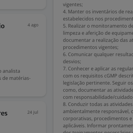
vigentes;
4. Manter os inventários de re
estabelecidos nos procediment
4 ago
5. Realizar o monitoramento d
io
limpeza e aferição de equipam
documentar a realização das a
procedimentos vigentes;
6. Comunicar qualquer resultad
desvios;
7. Conhecer e aplicar as regul
o analista
com os requisitos cGMP descrit
s de matérias-
legislação pertinente. Seguir 
como, documentar as atividad
com responsabilidade/cuidados
8. Conduzir todas as atividade
ambientalmente responsável, o
24 jul
res
corporativas, procedimentos e
aplicáveis. Informar prontamen
dos treinamentos necessários e