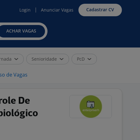
Cadastrar CV
Login
Anunciar Vagas
ACHAR VAGAS
rnada
Senioridade
PcD
iso de Vagas
role De
biológico