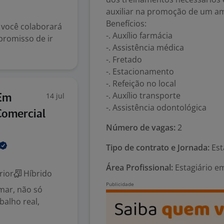
auxiliar na promoção de um am
Benefícios:
 você colaborará
-. Auxílio farmácia
promisso de ir
-. Assistência médica
-. Fretado
-. Estacionamento
-. Refeição no local
-. Auxílio transporte
14 jul
 Em
-. Assistência odontológica
Comercial
Número de vagas:
2
Tipo de contrato e Jornada:
Est
Área Profissional:
Estagiário em
rior
Híbrido
mar, não só
balho real,