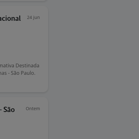
24 jun
acional
rmativa Destinada
as - São Paulo.
Ontem
- São