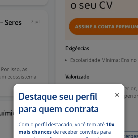
7 jul
 - Seres
Exigências
Escolaridade Mínima: Ensino
Por isso, as
 um ecossistema
Valorizado
Bioquímica; Ensino Superior,
Biomedicina; Ensino Superio
Destaque seu perfil
Inglês (Básico)
para quem contrata
25 jun
uímico-
Habilidades
Com o perfil destacado, você tem até
10x
mais chances
de receber convites para
Bom Relacionamento interpes