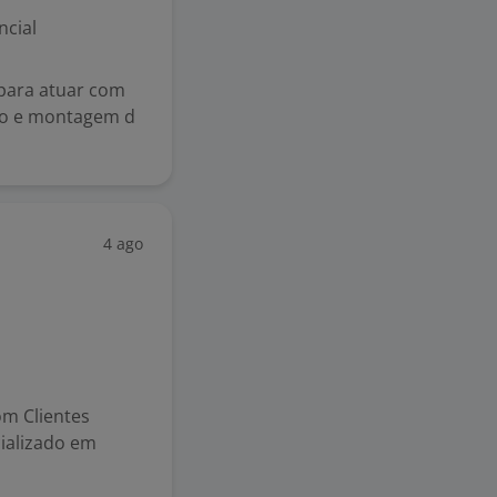
ncial
para atuar com
ro e montagem d
4 ago
om Clientes
cializado em