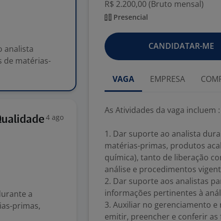
R$ 2.200,00 (Bruto mensal)
Presencial
CANDIDATAR-ME
o analista
s de matérias-
VAGA
EMPRESA
COMP
As Atividades da vaga incluem :
4 ago
Qualidade
1. Dar suporte ao analista dur
matérias-primas, produtos acab
química), tanto de liberação 
análise e procedimentos vigent
2. Dar suporte aos analistas pa
informações pertinentes à aná
durante a
3. Auxiliar no gerenciamento e
ias-primas,
emitir, preencher e conferir a