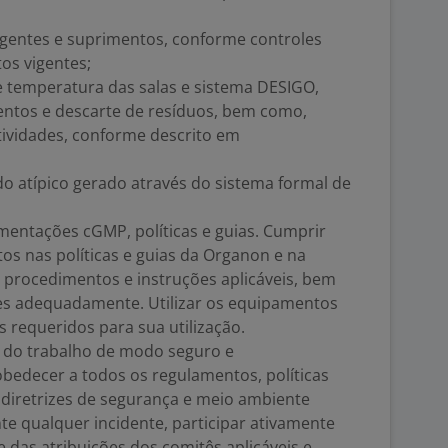
agentes e suprimentos, conforme controles
os vigentes;
e temperatura das salas e sistema DESIGO,
entos e descarte de resíduos, bem como,
tividades, conforme descrito em
o atípico gerado através do sistema formal de
amentações cGMP, políticas e guias. Cumprir
os nas políticas e guias da Organon e na
os procedimentos e instruções aplicáveis, bem
es adequadamente. Utilizar os equipamentos
 requeridos para sua utilização.
s do trabalho de modo seguro e
bedecer a todos os regulamentos, políticas
 diretrizes de segurança e meio ambiente
te qualquer incidente, participar ativamente
 das atribuições dos comitês aplicáveis e