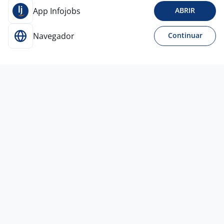
App Infojobs
ABRIR
Navegador
Continuar
Para Candidatos
Acesse o site de empregos líder e se candidate a
vagas adequadas ao seu perfil de forma fácil e
rápida.