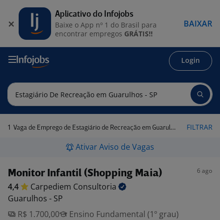
Aplicativo do Infojobs
BAIXAR
Baixe o App nº 1 do Brasil para
encontrar empregos
GRÁTIS!!
Login
1
FILTRAR
Vaga de Emprego de Estagiário de Recreação em Guarulhos - SP
Ativar Aviso de Vagas
6 ago
Monitor Infantil (Shopping Maia)
4,4
Carpediem
Consultoria
Guarulhos - SP
R$ 1.700,00
Ensino Fundamental (1º grau)