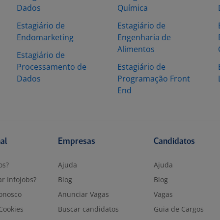
Dados
Química
Estagiário de
Estagiário de
Endomarketing
Engenharia de
Alimentos
Estagiário de
Processamento de
Estagiário de
Dados
Programação Front
End
nal
Empresas
Candidatos
os?
Ajuda
Ajuda
r Infojobs?
Blog
Blog
onosco
Anunciar Vagas
Vagas
 Cookies
Buscar candidatos
Guia de Cargos