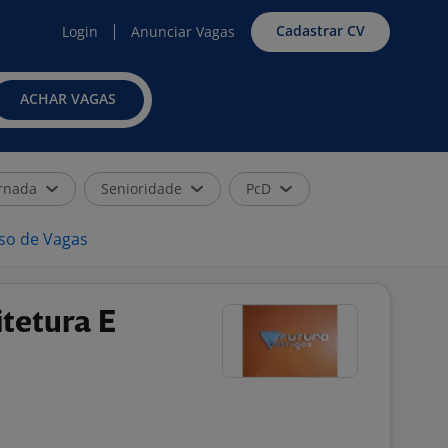
Cadastrar CV
Login
Anunciar Vagas
ACHAR VAGAS
rnada
Senioridade
PcD
iso de Vagas
tetura E