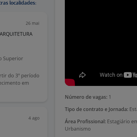
ras localidades:
26 mai
 ARQUITETURA
o Superior
tir do 3º período
hecimento em
Número de vagas:
1
Tipo de contrato e Jornada:
Est
4 ago
Área Profissional:
Estagiário em
Urbanismo