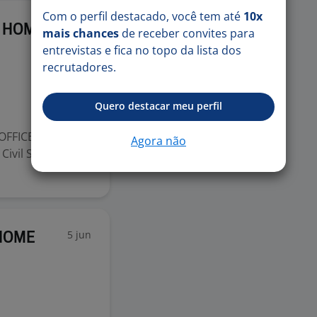
Com o perfil destacado, você tem até
10x
5 jun
A HOME
mais chances
de receber convites para
entrevistas e fica no topo da lista dos
recrutadores.
Quero destacar meu perfil
OFFICE #1424
Agora não
Civil Segunda a
5 jun
 HOME