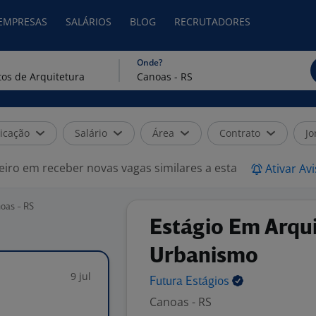
 EMPRESAS
SALÁRIOS
BLOG
RECRUTADORES
Onde?
icação
Salário
Área
Contrato
Jo
eiro em receber novas vagas similares a esta
Ativar Av
noas - RS
Estágio Em Arqui
Urbanismo
9 jul
Futura
Estágios
Canoas - RS