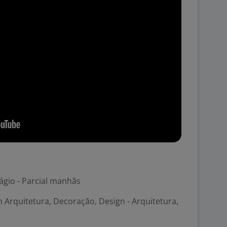
ágio - Parcial manhãs
 Arquitetura, Decoração, Design - Arquitetura,