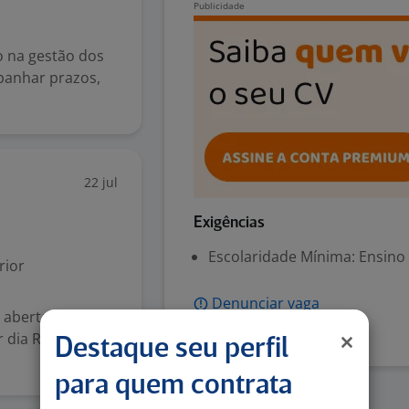
o na gestão dos
panhar prazos,
22 jul
Exigências
Escolaridade Mínima: Ensino
rior
Denunciar vaga
 aberta para
 dia Requisitos:
Destaque seu perfil
para quem contrata