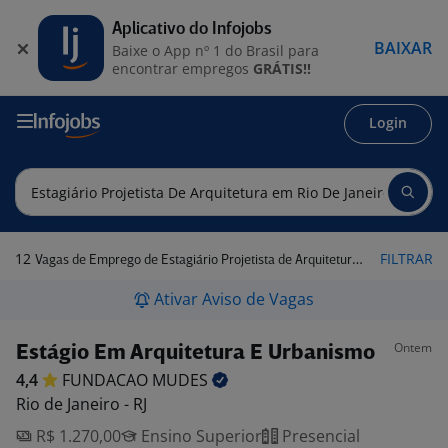
Aplicativo do Infojobs
BAIXAR
Baixe o App nº 1 do Brasil para
encontrar empregos
GRÁTIS!!
Login
12
FILTRAR
Vagas de Emprego de Estagiário Projetista de Arquitetura em Rio de Janeiro
Ativar Aviso de Vagas
Ontem
Estágio Em Arquitetura E Urbanismo
4,4
FUNDACAO
MUDES
Rio de Janeiro - RJ
R$ 1.270,00
Ensino Superior
Presencial