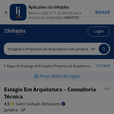
Aplicativo do Infojobs
BAIXAR
Baixe o App nº 1 do Brasil para
encontrar empregos
GRÁTIS!!
Login
1
FILTRAR
Vagas de Emprego de Estagiário Projetista de Arquitetura em Jandira - SP
Ativar Aviso de Vagas
6 jul
Estágio Em Arquitetura - Consultoria
Técnica
4,5
Saint Gobain
Abrasivos
Jandira - SP