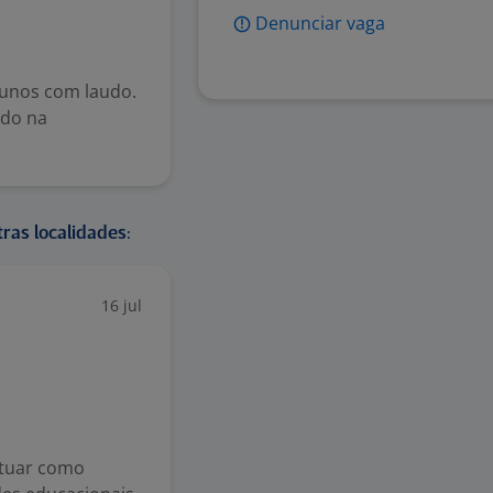
Denunciar vaga
lunos com laudo.
ndo na
ras localidades:
16 jul
atuar como