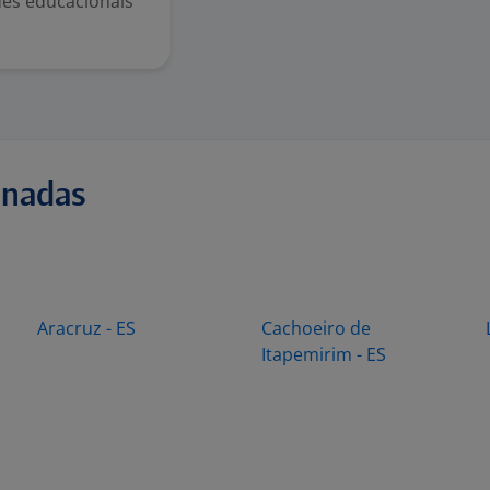
des educacionais
onadas
Aracruz - ES
Cachoeiro de
Itapemirim - ES