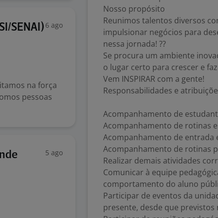
Nosso propósito
Reunimos talentos diversos c
6 ago
SI/SENAI)
impulsionar negócios para des
nessa jornada! ??
Se procura um ambiente inovado
o lugar certo para crescer e faz
Vem INSPIRAR com a gente!
itamos na força
Responsabilidades e atribuiçõ
 Somos pessoas
Acompanhamento de estudante
Acompanhamento de rotinas esc
Acompanhamento de entrada e 
Acompanhamento de rotinas p
5 ago
ande
Realizar demais atividades cor
Comunicar à equipe pedagógic
comportamento do aluno públic
Participar de eventos da unida
presente, desde que previstos 