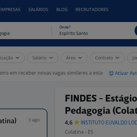
 EMPRESAS
SALÁRIOS
BLOG
RECRUTADORES
Onde?
icação
Salário
Área
Contrato
Jo
eiro em receber novas vagas similares a esta
Ativar Av
FINDES - Estági
Pedagogia (Colat
3 ago
atina)
4,6
INSTITUTO EUVALDO
LO
Colatina - ES