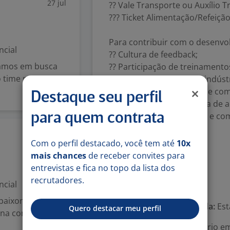
27 jul
?? Vale Transporte ou Auxílio T
??? Ticket Alimentação/Refeição
Para contribuir com o desenvol
ncial
?? Cultura de feedback;
tamos em busca
?? Participação de treinamento
o time na C&A
???Acesso plataforma unindústr
desenvolvimento técnico e com
Destaque seu perfil
federações, personalizada de 
uso gratuito, 100% online e co
para quem contrata
Benefícios:
17 jul
-. Vale-transporte
Com o perfil destacado, você tem até
10x
-. wellhub
mais chances
de receber convites para
-. Vale-alimentação
entrevistas e fica no topo da lista dos
recrutadores.
ncial
Número de vagas:
1
paixonados para
Tipo de contrato e Jornada:
Est
Quero destacar meu perfil
rina como
Área Profissional:
Estagiário e