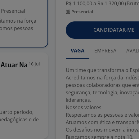
R$ 1.100,00 a R$ 1.320,00 (Brut
Presencial
Presencial
itamos na força
 Somos pessoas
CANDIDATAR-ME
VAGA
EMPRESA
AVAL
16 jul
 Atuar Na
Um time que transforma o Espí
Acreditamos na força da indús
pessoas colaboradoras que en
segurança, tecnologia, inovação
lideranças.
Nossos valores
uarto período,
Respeitamos as pessoas e valor
 pedagógicas e de
Atuamos com ética e transparên
Os desafios nos movem a inova
Buscamos sempre a nota 10.