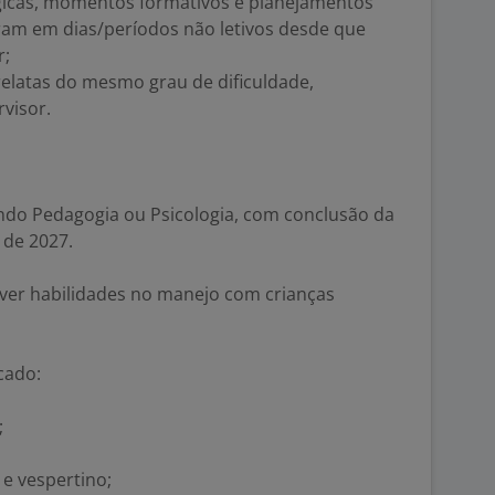
gicas, momentos formativos e planejamentos
rram em dias/períodos não letivos desde que
r;
relatas do mesmo grau de dificuldade,
rvisor.
do Pedagogia ou Psicologia, com conclusão da
 de 2027.
lver habilidades no manejo com crianças
cado:
;
 e vespertino;