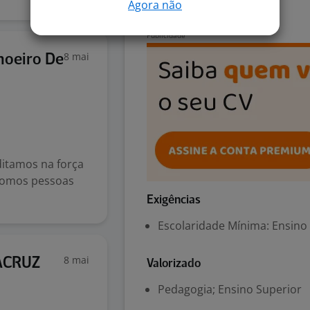
Agora não
Escolar, Pedagogia
8 mai
hoeiro De
ditamos na força
 Somos pessoas
Exigências
Escolaridade Mínima: Ensino
8 mai
RACRUZ
Valorizado
Pedagogia; Ensino Superior