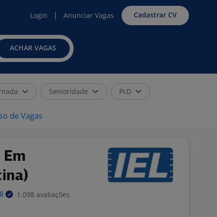
Cadastrar CV
Login
Anunciar Vagas
ACHAR VAGAS
rnada
Senioridade
PcD
iso de Vagas
o Em
ina)
1.098 avaliações
DI