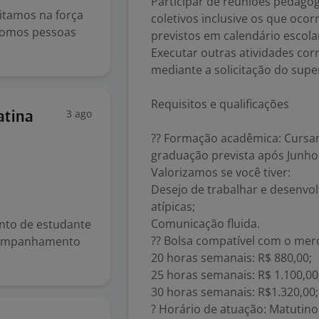
Participar de reuniões pedagó
itamos na força
coletivos inclusive os que oco
 Somos pessoas
previstos em calendário escola
Executar outras atividades cor
mediante a solicitação do supe
Requisitos e qualificações
3 ago
atina
?? Formação acadêmica: Cursan
graduação prevista após Junho
Valorizamos se você tiver:
Desejo de trabalhar e desenvo
atípicas;
Comunicação fluida.
nto de estudante
?? Bolsa compatível com o mer
companhamento
20 horas semanais: R$ 880,00;
25 horas semanais: R$ 1.100,00
30 horas semanais: R$1.320,00;
? Horário de atuação: Matutino