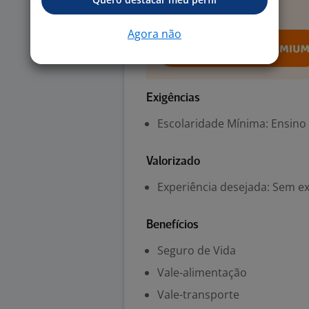
Agora não
Exigências
Escolaridade Mínima: Ensino
Valorizado
Experiência desejada: Sem e
Benefícios
Seguro de Vida
Vale-alimentação
Vale-transporte