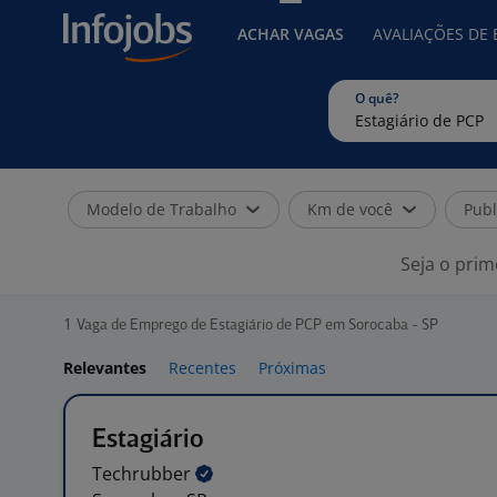
ACHAR VAGAS
AVALIAÇÕES DE
O quê?
Modelo de Trabalho
Km de você
Publ
Seja o prim
1
Vaga de Emprego de Estagiário de PCP em Sorocaba - SP
Relevantes
Recentes
Próximas
Estagiário
Techrubber