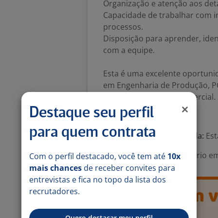
Organização e atenção aos det
Capacidade de trabalhar com 
processos.
Disposição para aprender, iden
com a equipe.
Esta é uma excelente oportuni
em Engenharia de Produção, PCP
setores produtivo e comercial.
Destaque seu perfil
Número de vagas:
1
para quem contrata
Tipo de contrato e Jornada:
Est
Área Profissional:
Estagiário em
Com o perfil destacado, você tem até
10x
mais chances
de receber convites para
entrevistas e fica no topo da lista dos
recrutadores.
Quero destacar meu perfil