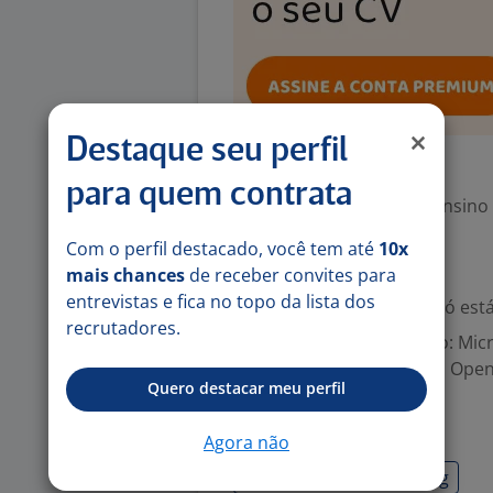
Destaque seu perfil
Exigências
para quem contrata
Escolaridade Mínima: Ensino
Com o perfil destacado, você tem até
10x
Valorizado
mais chances
de receber convites para
entrevistas e fica no topo da lista dos
Experiência desejada: Só est
recrutadores.
Aplicações de Escritório: Mi
Excel, Microsoft Access, Open
Quero destacar meu perfil
Habilidades
Agora não
Estratégias de Marketing