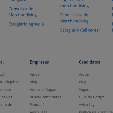
merchandising
Consultor de
Merchandising
Especialista de
Merchandising
Estagiário Agrícola
Estagiário Call center
nal
Empresas
Candidatos
os?
Ajuda
Ajuda
r Infojobs?
Blog
Blog
onosco
Anunciar Vagas
Vagas
 Cookies
Buscar candidatos
Guia de Cargos
ento de
Pandapé
Aviso Legal
Aviso Legal
Política de Privacid