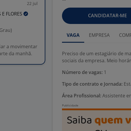
22 jul
S E
FLORES
CANDIDATAR-ME
 Grau)
VAGA
EMPRESA
COMP
udar a movimentar
parte da manhã.
Preciso de um estagiário de m
sociais da empresa. Meio horár
Número de vagas:
1
Tipo de contrato e Jornada:
Est
Área Profissional:
Assistente e