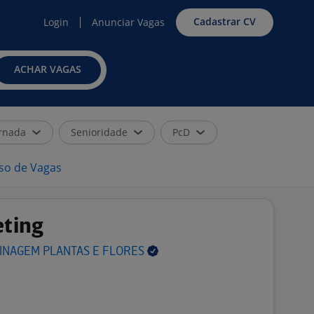
Cadastrar CV
Login
Anunciar Vagas
ACHAR VAGAS
rnada
Senioridade
PcD
iso de Vagas
ting
INAGEM PLANTAS E
FLORES