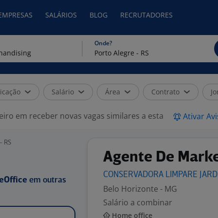
 EMPRESAS
SALÁRIOS
BLOG
RECRUTADORES
Onde?
icação
Salário
Área
Contrato
Jo
eiro em receber novas vagas similares a esta
Ativar Av
- RS
Agente De Marke
CONSERVADORA LIMPARE JARD
eOffice
em outras
Belo Horizonte - MG
Salário a combinar
Home office