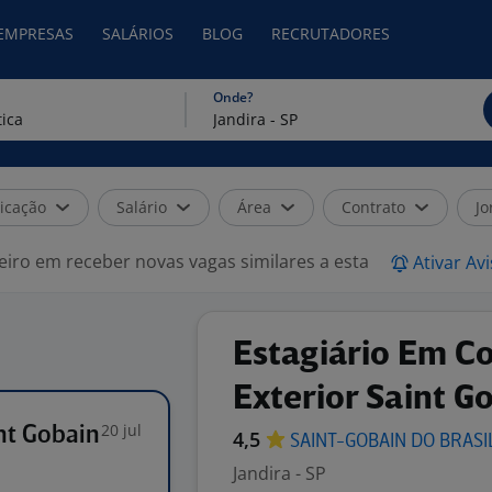
 EMPRESAS
SALÁRIOS
BLOG
RECRUTADORES
Onde?
icação
Salário
Área
Contrato
Jo
eiro em receber novas vagas similares a esta
Ativar Av
Estagiário Em C
Exterior Saint G
20 jul
nt Gobain
4,5
SAINT-GOBAIN DO
BRASI
Jandira - SP