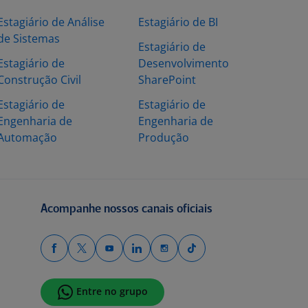
Estagiário de Análise
Estagiário de BI
de Sistemas
Estagiário de
Estagiário de
Desenvolvimento
Construção Civil
SharePoint
Estagiário de
Estagiário de
Engenharia de
Engenharia de
Automação
Produção
Acompanhe nossos canais oficiais
Entre no grupo