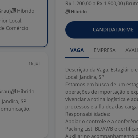
R$ 1.200,00 a R$ 1.900,00 (Brut
Grau)
Híbrido
Híbrido
ior Local:
 de Comércio
CANDIDATAR-ME
VAGA
EMPRESA
AVAL
16 jul
Descrição da Vaga: Estagiário 
Local: Jandira, SP
Estamos em busca de um estagi
Grau)
Híbrido
operações de importação e exp
vivenciar a rotina logística e 
 Jandira, SP
processos e a fluidez das carga
comunicação,
Responsabilidades:
Apoiar o controle e a conferê
Packing List, BL/AWB e certific
Auxiliar no acompanhamento d