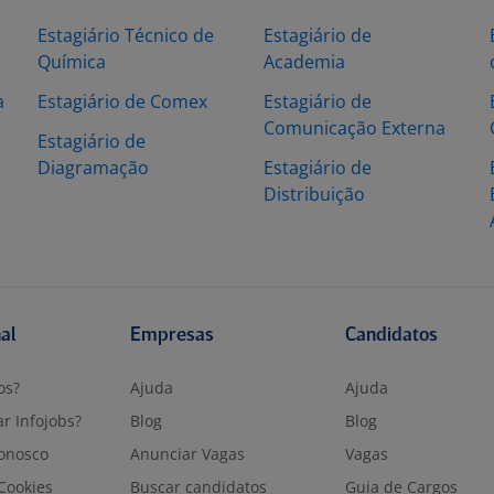
Estagiário Técnico de
Estagiário de
Química
Academia
a
Estagiário de Comex
Estagiário de
Comunicação Externa
Estagiário de
Diagramação
Estagiário de
Distribuição
nal
Empresas
Candidatos
os?
Ajuda
Ajuda
r Infojobs?
Blog
Blog
onosco
Anunciar Vagas
Vagas
 Cookies
Buscar candidatos
Guia de Cargos