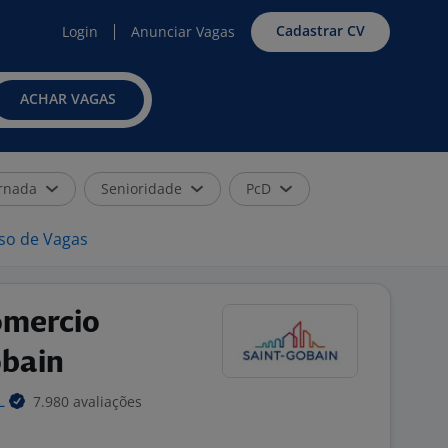
Cadastrar CV
Login
Anunciar Vagas
ACHAR VAGAS
rnada
Senioridade
PcD
iso de Vagas
omercio
obain
7.980 avaliações
L