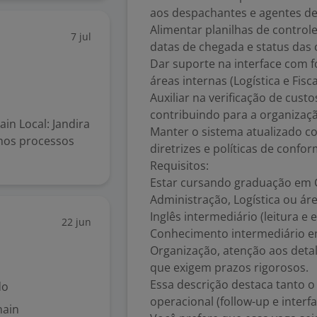
aos despachantes e agentes de
Alimentar planilhas de control
7 jul
datas de chegada e status das 
Dar suporte na interface com f
áreas internas (Logística e Fis
Auxiliar na verificação de custo
contribuindo para a organizaçã
in Local: Jandira
Manter o sistema atualizado c
 nos processos
diretrizes e políticas de conf
Requisitos:
Estar cursando graduação em C
Administração, Logística ou áre
Inglês intermediário (leitura e e
22 jun
Conhecimento intermediário e
Organização, atenção aos detal
que exigem prazos rigorosos.
Essa descrição destaca tanto 
do
operacional (follow-up e interfa
hain