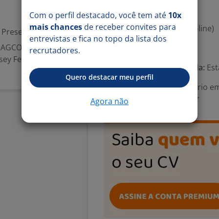
-. Vale-Transporte
Com o perfil destacado, você tem até
10x
-. Refeição no local
mais chances
de receber convites para
-. Oriente-me (Terapia on-line)
Presencial
entrevistas e fica no topo da lista dos
A AGCO reúne
Número de vagas:
1
recrutadores.
sey Ferguson e
Tipo de contrato e Jornada:
Est
Quero destacar meu perfil
Área Profissional:
Estagiário em
Comércio Exterior, Trader
Agora não