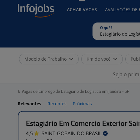
ACHAR VAGAS
AVALIAÇÕES DE
O quê?
Modelo de Trabalho
Km de você
Publ
Seja o prim
6
Vagas de Emprego de Estagiário de Logística em Jandira - SP
Relevantes
Recentes
Próximas
Estagiário Em Comercio Exterior Sai
4,5
SAINT-GOBAIN DO
BRASIL