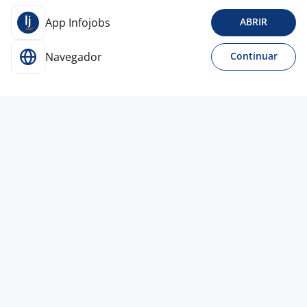
App Infojobs
ABRIR
Navegador
Continuar
Para Candidatos
Acesse o site de empregos líder e se candidate a
vagas adequadas ao seu perfil de forma fácil e
rápida.