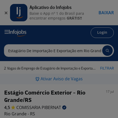
Aplicativo do Infojobs
BAIXAR
Baixe o App nº 1 do Brasil para
encontrar empregos
GRÁTIS!!
Login
2
FILTRAR
Vagas de Emprego de Estagiário de Importação e Exportação em Rio Grande - RS
Ativar Aviso de Vagas
17 jul
Estágio Comércio Exterior - Rio
Grande/RS
4,5
COMISSARIA
PIBERNAT
Rio Grande - RS