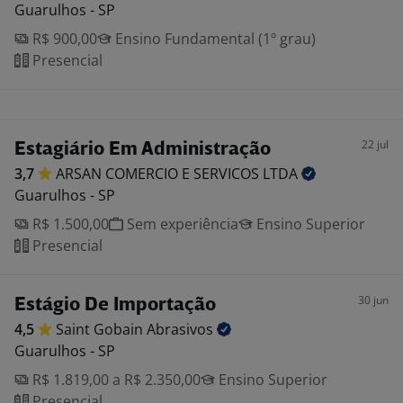
Guarulhos - SP
R$ 900,00
Ensino Fundamental (1º grau)
Presencial
22 jul
Estagiário Em Administração
3,7
ARSAN COMERCIO E SERVICOS
LTDA
Guarulhos - SP
R$ 1.500,00
Sem experiência
Ensino Superior
Presencial
30 jun
Estágio De Importação
4,5
Saint Gobain
Abrasivos
Guarulhos - SP
R$ 1.819,00 a R$ 2.350,00
Ensino Superior
Presencial