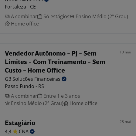
Fortaleza - CE
A combinar
Só estágios
Ensino Médio (2º Grau)
Home office
10 mai
Vendedor Autônomo - PJ - Sem
Limites - Com Treinamento - Sem
Custo - Home Office
G3 Soluções
Financeiras
Passo Fundo - RS
A combinar
Entre 1 e 3 anos
Ensino Médio (2º Grau)
Home office
28 mai
Estagiário
4,4
CNA