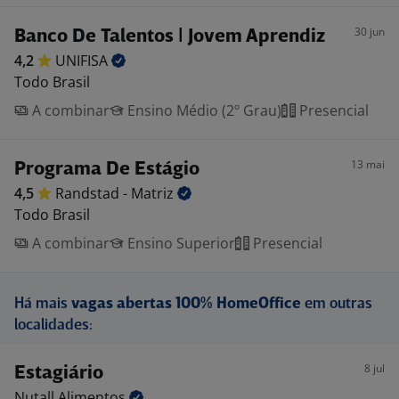
30 jun
Banco De Talentos | Jovem Aprendiz
4,2
UNIFISA
Todo Brasil
A combinar
Ensino Médio (2º Grau)
Presencial
13 mai
Programa De Estágio
4,5
Randstad -
Matriz
Todo Brasil
A combinar
Ensino Superior
Presencial
Há mais
vagas abertas 100% HomeOffice
em outras
localidades:
8 jul
Estagiário
Nutall
Alimentos